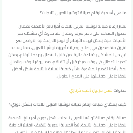
ما هي أهمية ارقام صيانة توشيبا العربى ثلاجات؟
تعتبر ارقام صيانة توشيبا العربى ثلاجات أمرًا بالغ الأهمية لضمان
حصول العملاء على دعم سريع وفعّال عند حدوث أي مشكلة مع
الثلاجات. حيث يمكن لهذه الأرقام أن توفر لك إمكانية التواصل مع
فنيين متخصصين في إصلاح وصيانة أجهزة توشيبا العربى، مما يساعد
في حل المشاكل بكفاءة عالية. من خلال الاتصال بهذه الأرقام، يمكن
تحديد الأعطال في وقت مبكر قبل أن تتفاقم، مما يوفر الوقت والمال.
يمكن أيضًا تقديم المشورة بشأن كيفية العناية بالثلاجة بشكل أفضل
للحفاظ على كفاءتها على المدى الطويل.
خطوات
شحن فريون ثلاجة كريازي
كيف يمكنني صيانة ارقام صيانة توشيبا العربى ثلاجات بشكل دوري؟
صيانة ارقام صيانة توشيبا العربى ثلاجات بشكل دوري أمر بالغ الأهمية
للحفاظ على كفاءة الثلاجة. تبدأ الصيانة الدورية بتنظيف الفلاتر الداخلية
للثلاجة بانتظام لضمان عدم انسدادها، وهو ما يساهم في تحسين