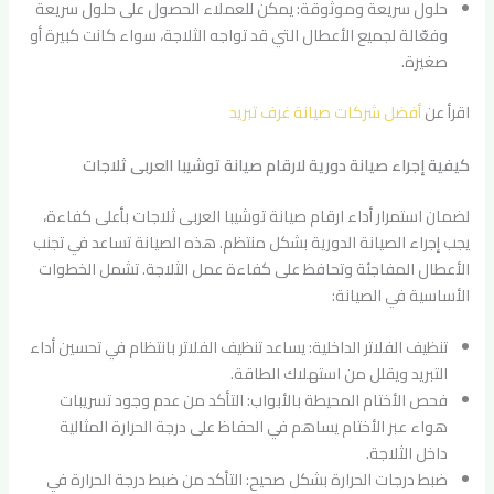
حلول سريعة وموثوقة: يمكن للعملاء الحصول على حلول سريعة
وفعّالة لجميع الأعطال التي قد تواجه الثلاجة، سواء كانت كبيرة أو
صغيرة.
اقرأ عن
أفضل شركات صيانة غرف تبريد
كيفية إجراء صيانة دورية لارقام صيانة توشيبا العربى ثلاجات
لضمان استمرار أداء ارقام صيانة توشيبا العربى ثلاجات بأعلى كفاءة،
يجب إجراء الصيانة الدورية بشكل منتظم. هذه الصيانة تساعد في تجنب
الأعطال المفاجئة وتحافظ على كفاءة عمل الثلاجة. تشمل الخطوات
الأساسية في الصيانة:
تنظيف الفلاتر الداخلية: يساعد تنظيف الفلاتر بانتظام في تحسين أداء
التبريد ويقلل من استهلاك الطاقة.
فحص الأختام المحيطة بالأبواب: التأكد من عدم وجود تسريبات
هواء عبر الأختام يساهم في الحفاظ على درجة الحرارة المثالية
داخل الثلاجة.
ضبط درجات الحرارة بشكل صحيح: التأكد من ضبط درجة الحرارة في