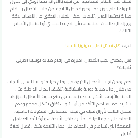
بسبب تلف الأختام المطاطية التي تحيط بالأبواب، مما يؤدي إلى دخول
الهواء الدافئ وزيادة الرطوبة داخل الثلاجة. من خلال الاتصال بـ ارقام
صيانة توشيبا العربى ثلاجات، يمكن للفنيين التحقق من الأسباب بدقة
وإجراء الإصلاحات المناسبة، مثل تنظيف المجاري أو استبدال الأختام
التالفة.
اعرف
هل يمكن تصليح موتور الثلاجة؟
هل يمكنني تجنب الأعطال الكبيرة في ارقام صيانة توشيبا العربى
ثلاجات؟
نعم، يمكن تجنب الأعطال الكبيرة في ارقام صيانة توشيبا العربى ثلاجات
من خلال إجراء صيانة دورية واستباقية. تنظيف الأجزاء الداخلية مثل
الفلاتر والأرفف بشكل منتظم يساعد في منع حدوث الأعطال المرتبطة
بالتبريد. كما يساهم التأكد من أن الأبواب تغلق بشكل محكم وعدم
تحميل الثلاجة بأوزان ثقيلة في تجنب الضغط على المكونات الداخلية.
الحفاظ على درجة الحرارة المثالية داخل الثلاجة هو أيضًا أحد العوامل
المهمة التي تساهم في الحفاظ على عمل الثلاجة بشكل فعال لفترة
أطول