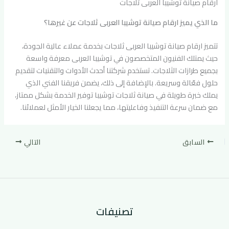
ارقام صيانة توشيبا العربى ثلاجات
ما الذي يميز ارقام صيانة توشيبا العربى ثلاجات عن غيرها؟
تتميز ارقام صيانة توشيبا العربى ثلاجات بخدمة عملاء عالية الجودة،
حيث يمتلك الفنيون المتخصصون في توشيبا العربى معرفة واسعة
بجميع طرازات الثلاجات. تستخدم شركتنا أحدث الأدوات والتقنيات لتقديم
حلول فعّالة وسريعة. بالإضافة إلى ذلك، يضمن فريقنا الفني الذي
يملك خبرة طويلة في صيانة ثلاجات توشيبا توفير الخدمة بشكل ممتاز،
مع ضمان سرعة التنفيذ وفاعليتها، مما يجعلنا الخيار الأمثل لعملائنا.
السابق
التالي
تصنيفات