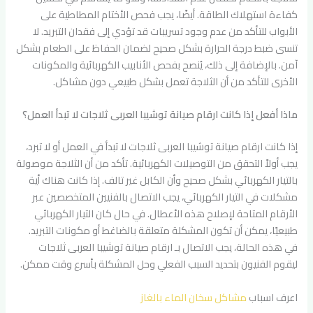
كفاءة استهلاك الطاقة. أيضًا، يجب فحص الأختام المطاطية على
الأبواب للتأكد من عدم وجود تسريبات قد تؤدي إلى فقدان التبريد. لا
تنسى ضبط درجة الحرارة بشكل صحيح لضمان الحفاظ على الطعام بشكل
آمن. بالإضافة إلى ذلك، يُنصح بفحص الأنابيب الكهربائية والمكونات
الأخرى للتأكد من أن الثلاجة تعمل بشكل طبيعي دون مشاكل.
ماذا أفعل إذا كانت ارقام صيانة توشيبا العربى ثلاجات لا تبدأ العمل؟
إذا كانت ارقام صيانة توشيبا العربى ثلاجات لا تبدأ في العمل أو لا تبرد،
يجب أولاً التحقق من التوصيلات الكهربائية. تأكد من أن الثلاجة موصولة
بالتيار الكهربائي بشكل صحيح وأن الكابل غير تالف. إذا كانت هناك أية
مشكلات في التيار الكهربائي، يجب الاتصال بالفنيين المتخصصين عبر
الأرقام المتاحة لإصلاح هذه الأعطال. في حال كان التيار الكهربائي
طبيعيًا، يمكن أن تكون المشكلة متعلقة بالضاغط أو مكونات التبريد.
في هذه الحالة، يجب الاتصال بـ ارقام صيانة توشيبا العربى ثلاجات
ليقوم الفنيون بتحديد السبب الفعلي وحل المشكلة بأسرع وقت ممكن.
اعرف اسباب
مشاكل سخان الماء بالغاز