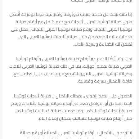
إذا كنت تبحث عن خدمة صيانة موثوقة واحترافية، فإننا نوفر لك أفضل
حلول
صيانة توشيبا العربى ثلاجات
مع دعم كامل عبر
أرقام صيانة
توشيبا العربى ثلاجات
و
رقم صيانة توشيبا العربى ثلاجات
. احصل على
خدمات عالية الجودة من خلال
صيانة ثلاجات توشيبا العربى
التي
تضمن لك الكفاءة وسرعة الأداء.
نحن نوفر أيضًا الدعم عبر
أرقام صيانة توشيبا العربى
و
أرقام توشيبا
العربي صيانة
لجميع أجهزتك، بما في ذلك
صيانة توشيبا العربى ثلاجات
و
صيانة توشيبا العربي تلفزيونات
، مع فريق مدرب على التعامل مع
كافة الأعطال بسرعة وفعالية.
للحصول على الدعم الفوري، يمكنك الاتصال بـ
صيانة ثلاجات توشيبا
الخط الساخن
أو التواصل معنا عبر
أرقام صيانه توشيبا للثلاجات
و
رقم
صيانة ثلاجات توشيبا
. كما نوفر خدمات
صيانة غسالات توشيبا
من
خلال
أرقام صيانة توشيبا غسالات
لضمان رضاك التام.
لا تتردد في الاتصال بـ
أرقام توشيبا العربي للصيانه
أو
رقم صيانة