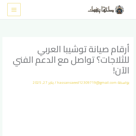
خطي
لى
لمحتوى
أرقام صيانة توشيبا العربي
للثلاجات؟ تواصل مع الدعم الفني
الآن!
بواسطة
hassansaeed12309719@gmail.com
/
يناير 27, 2025