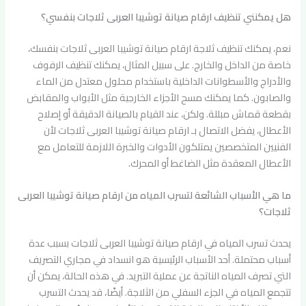
هل يمكنني تنظيف ارقام صيانة توشيبا العربى ثلاجات بنفسي؟
نعم، يمكنك تنظيف ثلاجة ارقام صيانة توشيبا العربى ثلاجات بنفسك،
خاصة من الداخل والخارج. على سبيل المثال، يمكنك تنظيف الرفوف
والأدراج والأسطوانات الداخلية باستخدام محلول معتدل من الماء
والصابون. كما يمكنك مسح الأجزاء الخارجية مثل الأبواب والمقابض
بقطعة قماش مبللة. ولكن، عند القيام بالصيانة الدقيقة أو إصلاح
الأعطال، يفضل الاتصال بـ ارقام صيانة توشيبا العربى ثلاجات لأن
الفنيين المتخصصين يمتلكون الأدوات والخبرة اللازمة للتعامل مع
الأعطال المعقدة مثل الضاغط أو المحرك.
ما هي الأسباب الشائعة لتسرب المياه من ارقام صيانة توشيبا العربى
ثلاجات؟
يحدث تسرب المياه في ارقام صيانة توشيبا العربى ثلاجات بسبب عدة
أسباب محتملة. أحد الأسباب الرئيسية هو انسداد في مجاري التصريف
التي تصرف المياه الناتجة عن عملية التبريد. في هذه الحالة، يمكن أن
تتجمع المياه في الجزء السفلي من الثلاجة. أيضًا، قد يحدث التسرب