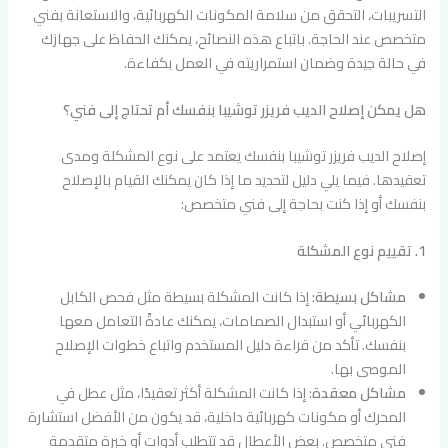
التسريبات، التحقق من سلامة المكونات الكهربائية، والاستعانة بفني
متخصص عند الحاجة. باتباع هذه النصائح، يمكنك الحفاظ على جهازك
في حالة جيدة وضمان استمراريته في العمل بكفاءة.
هل يمكن إصلاح الديب فريزر توشيبا بنفسك أم تحتاج إلى فني؟
إصلاح الديب فريزر توشيبا بنفسك يعتمد على نوع المشكلة ومدى
تعقيدها. فيما يلي دليل لتحديد ما إذا كان يمكنك القيام بالإصلاح
بنفسك أو إذا كنت بحاجة إلى فني متخصص:
1. تقييم نوع المشكلة
مشاكل بسيطة
: إذا كانت المشكلة بسيطة مثل فحص الكابل
الكهربائي أو استبدال الصمامات، يمكنك عادةً التعامل معها
بنفسك. تأكد من قراءة دليل المستخدم واتباع خطوات الإصلاح
الموصى بها.
مشاكل معقدة
: إذا كانت المشكلة أكثر تعقيدًا، مثل عطل في
المحرك أو مكونات كهربائية داخلية، قد يكون من الأفضل استشارة
فني متخصص. بعض الأعطال قد تتطلب أدوات أو خبرة متقدمة