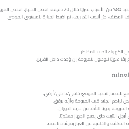
نعم، يمكنك تحديد 80% من الأسباب منزليًا خلال 20 دقيقة: افصل الجهاز،
ظّف المكثف، حرّر أنبوب التصريف، ثم اضبط الحرارة للمستوى الموصى.
 الكهرباء لتجنب المخاطر.
 رفًا علويًا للوصول للمروحة إن وُجدت داخل الفريزر.
عملية
ع للمصدر لتحديد الموقع: خلفي/داخلي/أرضي.
 تراكم الجليد قرب المروحة وأزلّه برفق.
 المروحة يدويًا للتأكد من حرية الدوران.
 أرجل التثبيت حتى يصبح الجهاز مستويًا.
 المكثف والخلفية من الغبار بفرشاة ناعمة.