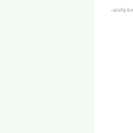
 افحص المروحة والجليد،