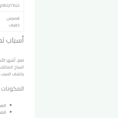
خبط/ارتطام
هسيس
خفيف
أسباب تج
نعم، أشهر الأس
اتساخ المكثف،
يكشف السبب ب
المكونات ا
المر
الض