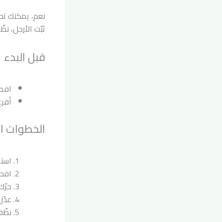
ثبّت الأرجل، ن
قبل البدء
افصل
أفرغ
الخطوات ال
استم
افحص
حرّك
عدّل
نظّف