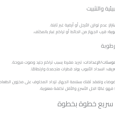
يئية والتثبيت
زاز:
عدم توازن الأرجل أو أرضية غير ثابتة.
وية:
قرب الجهاز من الحائط أو تراكم غبار بالمكثف.
رطوبة
موستات/الإعدادات:
تبريد مفرط يسبب تراكم جليد وصوت مروحة.
ريف:
انسداد الأنبوب يولد قطرات متجمدة وارتطامًا.
ضوضاء وتفقد ثقتك بسلامة الجهاز، تزداد المخاوف على مخزون الطعام.
فهو غالبًا الحل الأسرع والأقل تكلفة معنوية.
ريع خطوة بخطوة