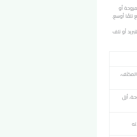
مروحة أو
تلفًا أوسع.
تبريد أو تلف
 المكثف،
ة، أزل
ته