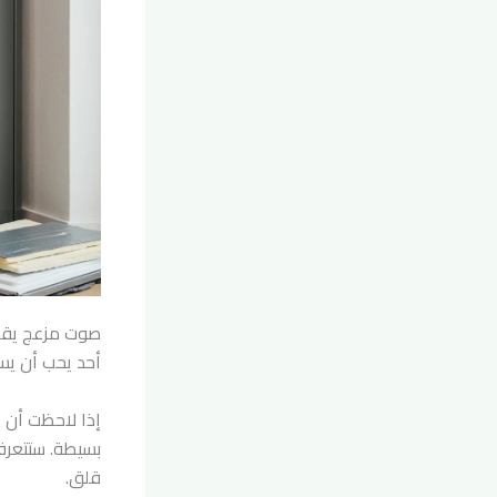
صوت مزعج يقطع
أحد يحب أن يس
إذا لاحظت أن
ا
بسيطة. ستتعرف
قلق.