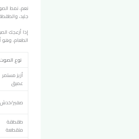
نعم، نمط الصوت
جليد، والطقطقة
إذا أزعجك الصوت
الطعام، وهو أ
نوع الصوت
أزيز مستمر
عميق
صفير/خدش
طقطقة
متقطعة