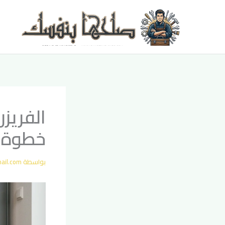
خطي
لى
لمحتوى
الفريز
خطوة 
بواسطة
ail.com