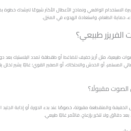
رة الاستخدام الواقعي ونماذج الأعطال الأكثر شيوعًا لنرشدك خطوة ب
، حماية الطعام، واستعادة الهدوء في المنزل.
الفريزر طبيعي؟
ات طبيعية، مثل أزيز خفيف للضاغط أو طقطقة تمدد البلاستيك بعد دورا
لي المستمر، أو الخدش والاحتكاك، أو الصفير القوي؛ غالبًا يشير لخلل ي
الصوت مقبولًا؟
الخفيفة والمتقطعة مقبولة، خصوصًا عند بدء الدورة أو إذابة الجليد التل
 دقائق ولا تتكرر بإزعاج، فالأمر غالبًا طبيعي.