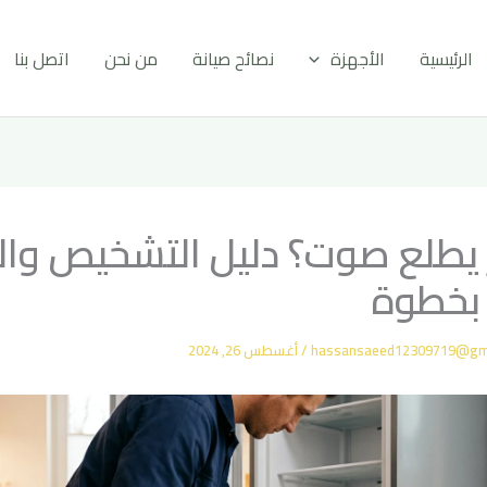
الرئيسية
الأجهزة
نصائح صيانة
من نحن
اتصل بنا
ر يطلع صوت؟ دليل التشخيص وال
بخطوة
hassansaeed12309719@gm
/
أغسطس 26, 2024