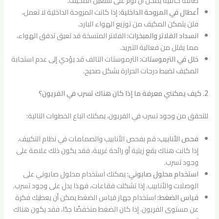
طاقة كافية يمكن أن تؤثر على تشغيل المكيف.
أعطال في المروحة الداخلية:
إذا كانت المروحة الداخلية لا تعمل،
فلن يتمكن المكيف من توزيع الهواء البارد.
انسداد الفلاتر والمبخرات:
الفلاتر المتسخة قد تعيق تدفق الهواء،
مما يقلل من فعالية التبريد.
خلل في الترموستات:
الترموستات التالف قد يؤدي إلى عدم استجابة
المكيف لضبط درجات الحرارة بشكل صحيح.
2. كيف يمكنني معرفة ما إذا كان هناك تسرب في الفريون؟
للتحقق من وجود تسرب في الفريون، يمكنك اتباع الخطوات التالية:
فحص الأنابيب:
قم بفحص الأنابيب والصمامات في نظام التكييف.
إذا كانت هناك بقع زيتية أو رائحة غريبة، فقد يكون ذلك علامة على
وجود تسرب.
استخدام محلول صابوني:
يمكنك استخدام محلول صابوني على
الوصلات والأنابيب. إذا تشكلت فقاعات، فهذا يدل على وجود تسرب.
قياس الضغط:
استخدام جهاز قياس الضغط يمكن أن يعطيك فكرة
عن مستوى الفريون. إذا كان الضغط منخفضًا جدًا، فقد يكون هناك