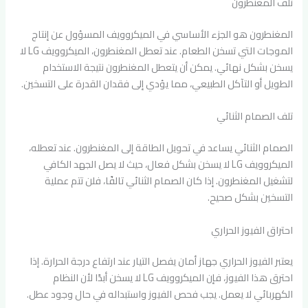
تلف المغنطرون
المغنطرون هو الجزء الأساسي في الميكروويف المسؤول عن إنتاج
الموجات التي تسخن الطعام. عند تعطل المغنطرون، الميكروويف LG لا
يسخن بشكل نهائي. يمكن أن يتعطل المغنطرون نتيجة الاستخدام
الطويل أو التآكل الطبيعي، مما يؤدي إلى فقدان القدرة على التسخين.
تلف الصمام الثنائي
الصمام الثنائي يساعد في تحويل الطاقة إلى المغنطرون. عند تعطله،
الميكروويف LG لا يسخن بشكل فعال، حيث لا يصل الجهد الكافي
لتشغيل المغنطرون. إذا كان الصمام الثنائي تالفًا، فلن تتم عملية
التسخين بشكل صحيح.
احتراق الفيوز الحراري
يعتبر الفيوز الحراري جهاز أمان يفصل التيار عند ارتفاع درجة الحرارة. إذا
احترق هذا الفيوز، فإن الميكروويف LG لا يسخن أبدًا لأن النظام
الكهربائي لا يعمل. يجب فحص الفيوز واستبداله في حال وجود عطل.