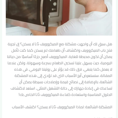
هل سبق لك أن واجهت مشكلة مع الميكروويف LG لا يسخن؟ إن تجربة
فتح باب الميكروويف واكتشاف أن طعامك لم يسخن كما كنت تأمل
يمكن أن تكون محبطة للغاية. الميكروويف أصبح جزءًا أساسيًا من حياتنا
اليومية، حيث يسهل علينا تسخين الطعام بسرعة وسهولة. ولكن عندما
لا يعمل كما ينبغي، فإن ذلك قد يؤثر على روتيننا اليومي. في هذه
المقالة، سنستعرض أبرز الأسباب التي قد تؤدي إلى هذه المشكلة
الشائعة، بالإضافة إلى نصائح قيمة وإصلاحات بسيطة يمكن أن
تساعدك في إعادة جهازك إلى حالة التشغيل المثلى. استعد لاكتشاف
الحلول المناسبة واستعادة كفاءة الميكروويف LG الخاص بك!
المشكلة الشائعة: لماذا الميكروويف LG لا يسخن؟ اكتشف الأسباب