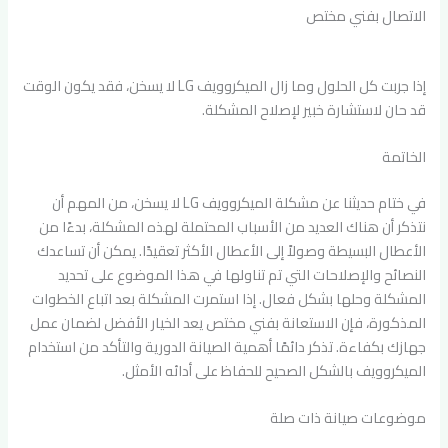
الاتصال بفني مختص
إذا جربت كل الحلول وما زال الميكروويف LG لا يسخن، فقد يكون الوقت
قد حان لاستشارة خبير لإصلاح المشكلة.
الخاتمة
في ختام حديثنا عن مشكلة الميكروويف LG لا يسخن، من المهم أن
نتذكر أن هناك العديد من الأسباب المحتملة لهذه المشكلة، بدءًا من
الأعطال البسيطة وصولاً إلى الأعطال الأكثر تعقيدًا. يمكن أن تساعدك
النصائح والإصلاحات التي تم تناولها في هذا الموضوع على تحديد
المشكلة وحلها بشكل فعال. إذا استمرت المشكلة بعد اتباع الخطوات
المذكورة، فإن الاستعانة بفني مختص يعد الخيار الأفضل لضمان عمل
جهازك بكفاءة. تذكر دائمًا أهمية الصيانة الدورية والتأكد من استخدام
الميكروويف بالشكل الصحيح للحفاظ على أدائه الأمثل.
موضوعات صيانة ذات صلة