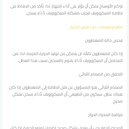
تراكم الأوساخ يمكن أن يؤثر على أداء الجهاز. لذا، تأكد من الحفاظ على
نظافة الميكروويف لتجنب مشكلة الميكروويف LG لا يسخن.
سعر ترموستات ديب فريزر كريازى
فحص حالة المغنطرون
إذا كان المغنطرون تالفًا، لن يتمكن من توليد الحرارة اللازمة. لذا، من
المحتمل أن الميكروويف LG لا يقوم بالتسخين بسبب هذا العطل.
التحقق من الصمام الثنائي
الصمام الثنائي هو المسؤول عن نقل الطاقة إلى المغنطرون. إذا كان
هناك عطل، سيكون من الطبيعي أن الميكروويف LG لا يسخن بشكل
صحيح.
مراقبة المحرك الدوار
المحرك الدوار يجب أن يعمل بشكل صحيح لضمان توزيع الحرارة. إذا كان