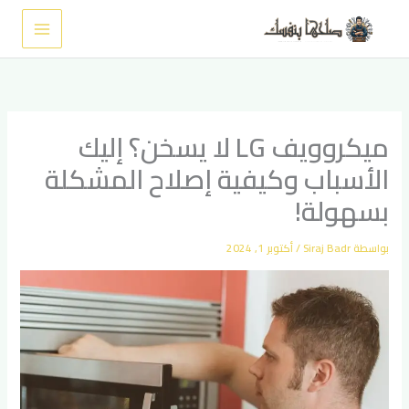
خطي
لى
لمحتوى
ميكروويف LG لا يسخن؟ إليك
الأسباب وكيفية إصلاح المشكلة
بسهولة!
بواسطة
Siraj Badr
/
أكتوبر 1, 2024