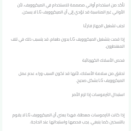
تأكد من استخدام أواني مصممة للاستخدام في الميكروويف، لأن
الأواني غير المناسبة قد تؤدي إلى أن الميكروويف LG لا يسخن.
تجنب تشغيل الجهاز فارغًا
إذا قمت بتشغيل الميكروويف LG بدون طعام، قد يتسبب ذلك في تلف
المغنطرون.
فحص الأسلاك الكهربائية
تحقق من سلامة الأسلاك، لأنها قد تكون السبب وراء عدم عمل
الميكروويف LG بشكل صحيح.
استبدال الثرموسات إذا لزم الأمر
إذا كانت الثرموسات معطلة، فهذا يعني أن الميكروويف LG لا يقوم
بالتسخين كما ينبغي. يجب فحصها واستبدالها عند الحاجة.