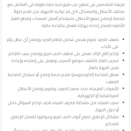
فريقنا المتخصص في تصليح ديب فريزر لديه خبرة طويلة في التعامل مع
مختلف الأعطال والمشاكل التي قد تواجه الأجهزة. نحن نقدم حلولاً
شاملة لإصلاح جميع الأعطال، باستخدام أفضل المعدات وقطع الغيار
الأصلية لضمان إعادة جهازك للعمل بكفاءة عالية.
ضعف التبريد: نقوم بفحص شامل لنظام التبريد وإصلاح أي عطل يؤثر
على الأداء.
تراكم الثلج الزائد: نعمل على تنظيف الديب فريزر وإصلاح سبب التراكم.
تسريب الغاز: نكتشف موضع التسريب ونعمل على إصلاحه وإعادة
شحن الجهاز بالغاز.
تعطل الضاغط (الكومبروسر): نقدم خدمة إصلاح أو استبدال الضاغط
المعيب.
الأصوات المزعجة: نحدد مصدر الصوت ونقوم بإصلاح الأعطال
الميكانيكية أو الكهربائية.
تسرب المياه: نحل مشكلة تصريف المياه لتجنب تراكم السوائل داخل
أو حول الجهاز.
مشاكل الإغلاق: نصلح أبواب الديب فريزر وعوازلها لضمان الإغلاق
المحكم.
ارتفاع استهلاك الكهرباء: نكتشف الأعطال التي تسبب استهلاكًا