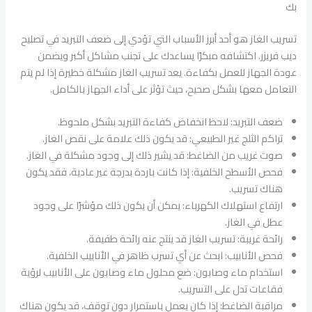
بك
تسريب الغاز هو أحد أبرز الأسباب التي تؤدي إلى ضعف التبريد في تصليح
ديب فريزر. اكتشافه مبكرًا يساعدك على تجنب مشاكل أكبر ويضمن
عودة الجهاز للعمل بكفاءة. يعد تسريب الغاز مشكلة خطيرة إذا لم يتم
التعامل معها بشكل صحيح، حيث تؤثر على أداء الجهاز بالكامل.
ضعف التبريد: لاحظ انخفاض كفاءة التبريد بشكل ملحوظ.
تراكم الثلج غير الطبيعي: قد يكون ذلك علامة على نقص الغاز.
صوت غريب من الضاغط: قد يشير ذلك إلى وجود مشكلة في الغاز.
فحص الأسطح الخلفية: إذا كانت باردة بدرجة غير عادية، فقد يكون
هناك تسريب.
ارتفاع استهلاك الكهرباء: يمكن أن يكون ذلك مؤشرًا على وجود
عطل في الغاز.
رائحة غريبة: تسريب الغاز قد ينتج عنه رائحة طفيفة.
فحص الأنابيب: ابحث عن أي تسرب ظاهر في الأنابيب الخلفية.
استخدام ماء وصابون: ضع محلول ماء وصابون على الأنابيب لرؤية
فقاعات تدل على التسريب.
مراقبة الضاغط: إذا كان يعمل باستمرار دون توقف، قد يكون هناك