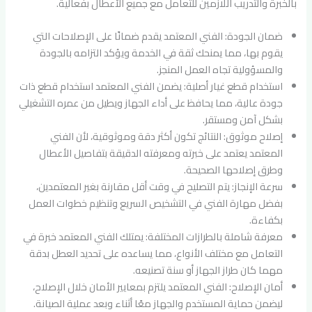
بالخبرة والتدريب اللازمين للتعامل مع جميع الأعطال بفعالية.
ضمان الجودة: الفني المعتمد يقدم ضمانًا على الإصلاحات التي
يقوم بها، مما يمنحك ثقة في الخدمة ويؤكد التزامه بالجودة
والمسؤولية تجاه العمل المنجز.
استخدام قطع غيار أصلية: يضمن الفني المعتمد استخدام قطع ذات
جودة عالية، مما يحافظ على أداء الجهاز ويطيل من عمره التشغيلي
بشكل آمن ومستقر.
إصلاح موثوق: النتائج تكون أكثر دقة وموثوقية، لأن الفني
المعتمد يعتمد على خبرته ومعرفته الدقيقة بتفاصيل الأعطال
وطرق إصلاحها الصحيحة.
سرعة الإنجاز: يتم التصليح في وقت أقل مقارنة بغير المعتمدين،
بفضل مهارة الفني في التشخيص السريع وتنظيم خطوات العمل
بكفاءة.
معرفة شاملة بالطرازات المختلفة: يمتلك الفني المعتمد خبرة في
التعامل مع مختلف الأنواع، مما يساعده على تحديد العطل بدقة
مهما كان طراز الجهاز أو سنة تصنيعه.
أمان الإصلاح: الفني المعتمد يلتزم بمعايير الأمان خلال الإصلاح،
ليضمن حماية المستخدم والجهاز معًا أثناء وبعد عملية الصيانة.