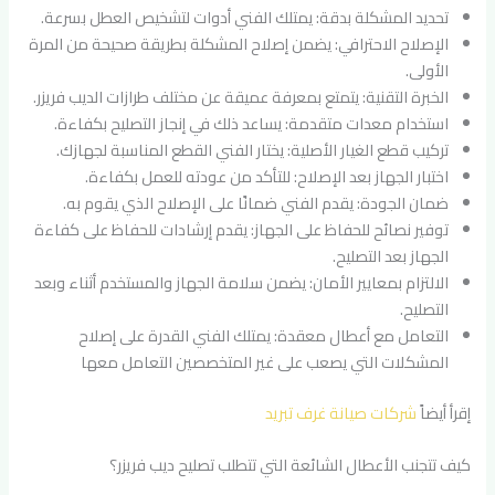
تحديد المشكلة بدقة: يمتلك الفني أدوات لتشخيص العطل بسرعة.
الإصلاح الاحترافي: يضمن إصلاح المشكلة بطريقة صحيحة من المرة
الأولى.
الخبرة التقنية: يتمتع بمعرفة عميقة عن مختلف طرازات الديب فريزر.
استخدام معدات متقدمة: يساعد ذلك في إنجاز التصليح بكفاءة.
تركيب قطع الغيار الأصلية: يختار الفني القطع المناسبة لجهازك.
اختبار الجهاز بعد الإصلاح: للتأكد من عودته للعمل بكفاءة.
ضمان الجودة: يقدم الفني ضمانًا على الإصلاح الذي يقوم به.
توفير نصائح للحفاظ على الجهاز: يقدم إرشادات للحفاظ على كفاءة
الجهاز بعد التصليح.
الالتزام بمعايير الأمان: يضمن سلامة الجهاز والمستخدم أثناء وبعد
التصليح.
التعامل مع أعطال معقدة: يمتلك الفني القدرة على إصلاح
المشكلات التي يصعب على غير المتخصصين التعامل معها
إقرأ أيضاً
شركات صيانة غرف تبريد
كيف تتجنب الأعطال الشائعة التي تتطلب تصليح ديب فريزر؟