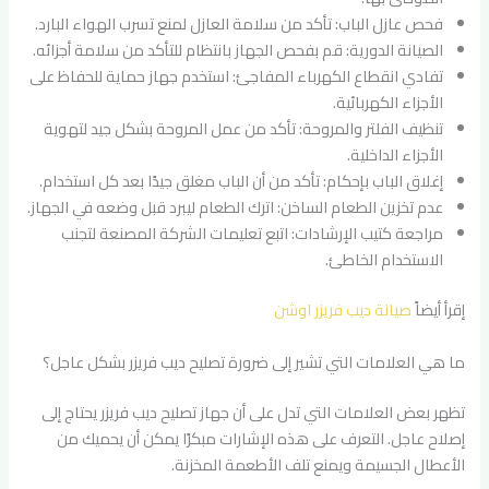
فحص عازل الباب: تأكد من سلامة العازل لمنع تسرب الهواء البارد.
الصيانة الدورية: قم بفحص الجهاز بانتظام للتأكد من سلامة أجزائه.
تفادي انقطاع الكهرباء المفاجئ: استخدم جهاز حماية للحفاظ على
الأجزاء الكهربائية.
تنظيف الفلتر والمروحة: تأكد من عمل المروحة بشكل جيد لتهوية
الأجزاء الداخلية.
إغلاق الباب بإحكام: تأكد من أن الباب مغلق جيدًا بعد كل استخدام.
عدم تخزين الطعام الساخن: اترك الطعام ليبرد قبل وضعه في الجهاز.
مراجعة كتيب الإرشادات: اتبع تعليمات الشركة المصنعة لتجنب
الاستخدام الخاطئ.
إقرأ أيضاً
صيانة ديب فريزر اوشن
ما هي العلامات التي تشير إلى ضرورة تصليح ديب فريزر بشكل عاجل؟
تظهر بعض العلامات التي تدل على أن جهاز تصليح ديب فريزر يحتاج إلى
إصلاح عاجل. التعرف على هذه الإشارات مبكرًا يمكن أن يحميك من
الأعطال الجسيمة ويمنع تلف الأطعمة المخزنة.