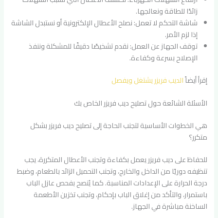
زائدًا للطاقة ونعالجها.
شاشة التحكم لا تعمل: نصلح الأعطال الإلكترونية أو نستبدل الشاشة
إذا لزم الأمر.
توقف الجهاز عن العمل: نقدم تشخيصًا دقيقًا للمشكلة وننفذ
الإصلاح بسرعة وكفاءة.
إقرأ أيضاً
الديب فريزر يشتغل ويفصل
الأسئلة الشائعة حول تصليح ديب فريزر الخاص بك
هي الخطوات الأساسية لتجنب الحاجة إلى تصليح ديب فريزر بشكل
متكرر؟
للحفاظ على ديب فريزر يعمل بكفاءة وتجنب الأعطال المتكررة، يجب
تنظيفه دوريًا من الداخل والخارج، وتجنب التحميل الزائد بالطعام، وضبط
درجة الحرارة على الإعدادات المناسبة. كما يُنصح بفحص عازل الباب
باستمرار، والتأكد من إغلاق الباب بإحكام، وتجنب تخزين الأطعمة
الساخنة مباشرة في الجهاز.