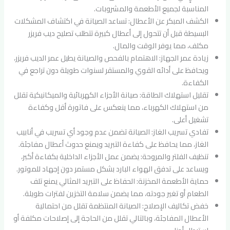
المناسبة لجميع الأطعمة والمشروبات.
الكشف المبكر عن الأعطال: تساعد الصيانة في اكتشاف المشكلات
البسيطة قبل أن تتحول إلى أعطال كبيرة تتطلب تصليح ديب فريزر
مكلف، مما يوفر الوقت والمال.
زيادة عمر الجهاز: الاهتمام بالفحص والصيانة يطيل عمر الديب فريزر،
ويحافظ على أدائه القوي والمستقر لسنوات طويلة دون تراجع في
الكفاءة.
تقليل استهلاك الطاقة: صيانة الأجزاء الكهربائية والميكانيكية تقلل
من استهلاك الكهرباء، مما ينعكس على فاتورة أقل وكفاءة
تشغيل أعلى.
تفادي تسريب الغاز: الصيانة تضمن عدم وجود أي تسريب في أنابيب
الغاز، مما يحافظ على كفاءة التبريد ويمنع حدوث أعطال مفاجئة.
تنظيف الفلتر والمروحة: يضمن عمل الأجزاء الداخلية بكفاءة أكبر،
ويساعد على تدفق الهواء البارد بشكل مستمر دون إجهاد للموتور.
حماية الأطعمة المخزنة: الحفاظ على التبريد المثالي يمنع تلف
الطعام أو تغير جودته، مما يضمن سلامة التخزين لفترات طويلة.
خفض تكاليف الإصلاح: الصيانة المنتظمة تقلل من احتمالية
الأعطال المفاجئة، وبالتالي تقلل من الحاجة إلى إصلاحات مكلفة أو