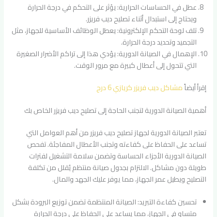
عطل في الحساسات الحرارية: يؤثر على التحكم في درجة الحرارة
ويحتاج إلى استبدال أثناء تصليح ديب فريزر.
تلف لوحة التحكم الإلكترونية: يعطل الوظائف الأساسية للجهاز، مثل
التجميد وتحديد درجة الحرارة.
الإهمال في الصيانة الدورية: يؤدي هذا إلى تراكم الأضرار الصغيرة
التي تتحول إلى أعطال كبيرة مع مرور الوقت.
إقرأ أيضاً
مشاكل ديب فريزر كريازي 6 درج
أهمية الصيانة الدورية لتجنب الحاجة إلى تصليح ديب فريزر الخاص بك
تعتبر الصيانة الدورية لجهاز تصليح ديب فريزر من أهم العوامل التي
تساعد على الحفاظ على كفاءته وتجنب الأعطال المفاجئة. تفحص
الصيانة الدورية الأجزاء الحساسة وتضمن سلامة التشغيل لفترات
طويلة دون مشاكل. الالتزام بجدول صيانة منتظم يُقلل من تكلفة
التصليح ويطيل عمر الجهاز، مما يوفر عليك الجهد والمال.
تحسين كفاءة التبريد: الصيانة المنتظمة تضمن توزيع البرودة بشكل
متساوٍ في الجهاز، مما يساعد على الحفاظ على درجة الحرارة