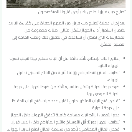
تصليح ديب فريزر الخاص بك بأيدي فنيونا المتخصصون
بعد إجراء عملية تصليح ديب فريزر، من المهم الحفاظ على كفاءة التبريد
لضمان استمرار أداء الجهاز بشكل مثالي. هناك مجموعة من
الممارسات التي يمكن أن تساعدك في تحقيق ذلك وتجنب الحاجة إلى
التصليح المتكرر.
إغلاق الباب بإحكام: تأكد دائمًا من أن الباب مغلق جيدًا لتجنب تسرب
الهواء البارد.
تنظيف الفلتر بانتظام: قم بإزالة الأتربة من الفلتر لتحسين تدفق
الهواء.
ضبط درجة الحرارة بشكل مناسب: تأكد من ضبط الجهاز على درجة
الحرارة الموصى بها.
تفادي فتح الباب المتكرر: حاول تقليل عدد مرات فتح الباب للحفاظ
على درجة الحرارة.
عدم التحميل الزائد: اترك مساحة كافية لتدفق الهواء داخل الجهاز.
تنظيف الجهاز دوريًا: أزل الأوساخ والثلج المتراكم داخل الديب فريزر.
فحص العازل المطاطي: تأكد من سلامة العازل لمنع تسرب الهواء.