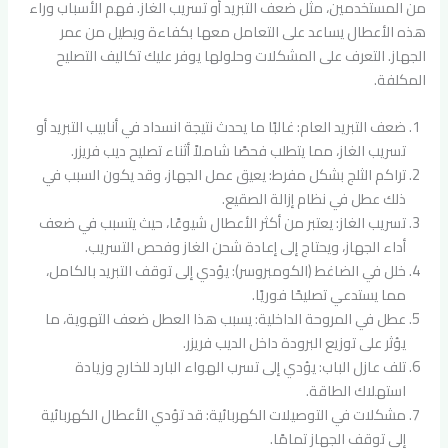
من المستخدمين، مثل ضعف التبريد أو تسريب الغاز. فهم الأسباب وراء
هذه الأعطال يساعد على التعامل معها بكفاءة ويطيل من عمر
الجهاز. التعرف على المشكلات وحلولها يوفر عليك تكاليف التصليح
المكلفة.
ضعف التبريد العام: غالبًا ما يحدث نتيجة انسداد في أنابيب التبريد أو
تسريب الغاز، مما يتطلب فحصًا شاملاً أثناء تصليح ديب فريزر.
تراكم الثلج بشكل مفرط: يعيق عمل الجهاز، وقد يكون السبب في
ذلك عطل في نظام إزالة الصقيع.
تسريب الغاز: يعتبر من أكثر الأعطال شيوعًا، حيث يتسبب في ضعف
أداء الجهاز، ويحتاج إلى إعادة شحن الغاز وفحص التسريب.
خلل في الضاغط (الكومبروسر): يؤدي إلى توقف التبريد بالكامل،
مما يستدعي تصليحًا فوريًا.
عطل في المروحة الداخلية: يسبب هذا العطل ضعف التهوية، ما
يؤثر على توزيع البرودة داخل الديب فريزر.
تلف عازل الباب: يؤدي إلى تسرب الهواء البارد للخارج وزيادة
استهلاك الطاقة.
مشكلات في التوصيلات الكهربائية: قد تؤدي الأعطال الكهربائية
إلى توقف الجهاز تمامًا.