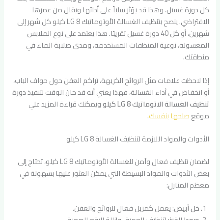
كل دورة غسيل، وهذا قد يؤثر سلباً على أدائها ويقلل من عمرها
الافتراضي. ينصح بتنظيف الغسالة الأوتوماتيك LG 8 كيلو كل شهر إلى
شهرين، أو كل 40 دورة غسيل تقريبًا. هذا يعتمد على نوع الملابس
المغسولة، نوعية المنظفات المستخدمة، ومدى صلابة الماء في
منطقتك.
إذا لاحظت علامات مثل الروائح الكريهة، تراكم العفن حول حواف الباب،
أو انخفاض في أداء الغسالة، فهذا يعني أنه قد حان الوقت لتنفيذ
دورة
تنظيف الغسالة الاتوماتيك LG 8 كيلو
ويمكنك قراءة المزيد علي
موقع
صلحها بنفسك
.
الأدوات والمواد اللازمة لتنظيف الغسالة LG 8 كيلو
لضمان تنظيف فعال وآمن للغسالة الأوتوماتيك LG 8 كيلو، تحتاج إلى
بعض الأدوات والمواد البسيطة التي يمكن العثور عليها بسهولة في
معظم المنازل:
خل أبيض
: يعمل كمزيل فعال للروائح والعفن.
صودا الخبز
: لتنظيف العميق وإزالة البقع الصعبة.