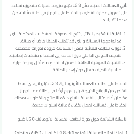
تأتي الغسالات الحديثة مثل
LG 8 كيلو
مزودة بتقنيات متطورة تساعد
على تسهيل عملية التنظيف والحفاظ على الجهاز في حالة مثالية. من
هذه التقنيات:
تقنية التشخيص الذاتي
: تتيح لك معرفة المشكلات المحتملة التي
قد تواجهها الغسالة والتي قد تتطلب تنظيفًا خاصًا أو صيانة.
دورات تنظيف تلقائية
: بعض الغسالات مزودة بدورات مخصصة
لتنظيف الحوض الداخلي دون الحاجة إلى استخدام منظفات إضافية.
التقنيات الموفرة للطاقة
: تضمن استخدام ماء أقل ودرجة حرارة
مناسبة لتنظيف فعال دون إهدار للطاقة.
الحفاظ على نظافة الغسالة الأوتوماتيك LG 8 كيلو لا يعني فقط
التخلص من الروائح الكريهة، بل يسهم أيضًا في إطالة عمر الجهاز
وضمان أداء مثالي للغسالة. باتباع هذه النصائح والخطوات، يمكنك
الحفاظ على غسالتك تعمل بكفاءة عالية لسنوات عديدة.
الأسئلة الشائعة حول دورة تنظيف الغسالة الاتوماتيك LG 8 كيلو
1. لماذا تحتاج الغسالة الأوتوماتيك LG 8 كيلو إلى تنظيف منتظم؟