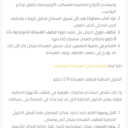
واستخدم الأنواع المناسبة للغسالات الأوتوماتيك لتقليل تراكم
الرواسب.
ترك الباب مفتوحًا بعد كل غسيل
: للسماح بتدفق الهواء وتجفيف
الجزء الداخلي لتجنب العفن.
تنظيف دوري
: احرص على تنفيذ
دورة تنظيف الغسالة الاتوماتيك LG
8 كيلو
بانتظام لضمان استمرار كفاءتها.
التحكم في كمية الملابس
: تجنب تحميل الغسالة بشكل زائد لأن ذلك
قد يؤدي إلى ضعف التنظيف وتلف الغسالة.
اقرا ايضا:
طريقة تصليح الغسالة الاتوماتيك
الحلول المنزلية لتنظيف الغسالة LG 8 كيلو
إذا كنت تفضل استخدام مكونات طبيعية في تنظيف الأجهزة المنزلية،
فإليك بعض الحلول المنزلية التي قد تساعدك في الحفاظ على غسالتك:
الخل وصودا الخبز
: كما ذكرنا، هذان العنصران هما أفضل الحلول
المنزلية لتنظيف الغسالة بشكل آمن وفعال.
عصير الليمون
: يمكن استخدامه كبديل للخل لإزالة الروائح الكريهة