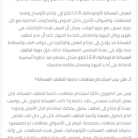
تتعرض الغسالة الأوتوماتيك LG 8 كيلو إلى تراكم الأوساخ وبقايا
المنظفات والشوائب الأخرى داخل الحوض والمكونات الداخلية مع كل
دورة غسيل. مع مرور الوقت، يمكن أن تتسبب هذه التراكمات في
ظهور روائح كريهة وانخفاض كفاءة الجهاز. كما أن عدم تنظيف
الغسالة قد يؤدي إلى تراكم العفن والبكتيريا في حواف الباب والمطاط،
مما يؤثر على صحة الملابس المغسولة. لذلك، فإن
دورة تنظيف
الغسالة الاتوماتيك LG 8 كيلو
بشكل منتظم تعد خطوة أساسية
للحفاظ على أداء الجهاز ولضمان نظافة ملابسك.
2. هل يجب استخدام منظفات خاصة لتنظيف الغسالة؟
ليس من الضروري دائمًا استخدام منظفات خاصة لتنظيف الغسالة، لكن
بعض الحالات تستدعي ذلك، خاصة إذا كانت الغسالة تحتوي على رواسب
عنيدة أو تحتاج إلى تنظيف عميق. يمكنك استخدام الخل الأبيض وصودا
الخبز كحلول طبيعية وآمنة لتنظيف الغسالة، لكن في حال كنت تفضل
استخدام منظفات مخصصة، تتوفر في الأسواق منظفات تم تصميمها
خصيصًا لتنظيف الغسالات الأوتوماتيك. تعمل هذه المنظفات على إزالة
الرواسب والبقع بشكل فعال وتضمن لك دورة تنظيف مثالية لـ
الغسالة