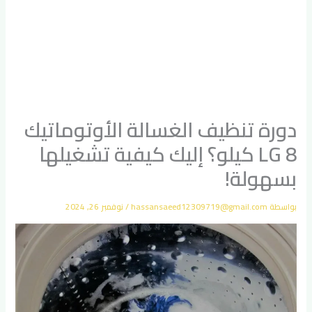
دورة تنظيف الغسالة الأوتوماتيك
LG 8 كيلو؟ إليك كيفية تشغيلها
بسهولة!
بواسطة
hassansaeed12309719@gmail.com
/
نوفمبر 26, 2024