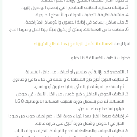
فرشاة صغيرة
: لتنظيف المناطق التي يصعب الوصول إليها.
منشفة نظيفة
: لتجفيف الحواف والأسطح الخارجية.
ماء ساخن
: يساعد في إذابة الدهون والأوساخ المتراكمة.
منظف خاص للغسالات
: يمكن أن يكون بديلًا جيدًا للخل وصودا الخبز.
اقرا ايضا:
الغسالة لا تكمل البرنامج بعد انقطاع الكهرباء
خطوات تنظيف الغسالة LG 8 كيلو
التحضير
: قم بإزالة أي ملابس أو أغراض من داخل الغسالة.
تنظيف الدرج
: أخرج درج المنظفات وانقعه في ماء دافئ وصابون،
ثم استخدم الفرشاة لإزالة أي بقايا صابون أو رواسب.
تنظيف الحوض الداخلي
: ضع كوبين من الخل الأبيض في حوض
الغسالة، ثم قم بتشغيل
دورة تنظيف الغسالة الاتوماتيك LG 8
كيلو
باستخدام ماء ساخن.
إضافة صودا الخبز
: بعد انتهاء دورة الخل، ضع نصف كوب من صودا
الخبز في الحوض وشغل دورة أخرى على حرارة عالية.
تنظيف الحواف والمطاط
: استخدم الفرشاة لتنظيف حواف الباب