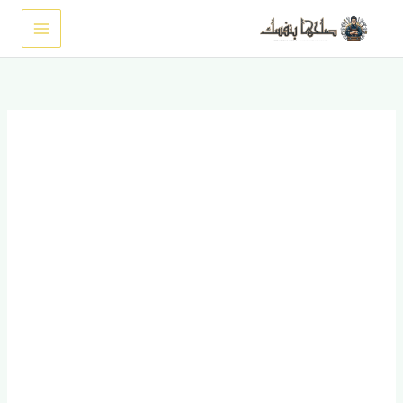
خطي
لى
لمحتوى