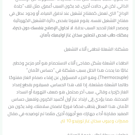
الذاتي. لكن في حالات أخرى، قد يكون السبب أعمق، مثل تلف “جلدة
الرداخ” التي تعمل كمفتاح تشغيل عند تدفق المياه، أو وجود عطل في
مفتاح التشغيل نفسه. يقوم فنيونا بفحص دائرة التشغيل الكهربائية
ومصدر الغاز لتحديد السبب بدقة.
لا تحاول الإصلاح بنفسك دون خبرة،
يمكنك طلب فحص لتصليح سخان غاز اوليمبك بأمان.
مشكلة: الشعلة تنطفئ أثناء التشغيل
انطفاء الشعلة بشكل مفاجئ أثناء الاستحمام هو أمر مزعج وخطير.
غالبًا ما يحدث هذا الخلل بسبب مشكلة في “حساس الأمان”
(Thermocouple)، وهو الجزء المسؤول عن إبقاء صمام الغاز مفتوحًا
طالما الشعلة مشتعلة. إذا تلف هذا الحساس، فسيقوم بقطع إمداد
الغاز كإجراء وقائي. سبب آخر محتمل هو ضعف التهوية أو انسداد
المدخنة، مما يؤدي إلى ارتداد غاز أول أكسيد الكربون وتفعيل حساس
الأمان. هذا العطل يتطلب فحصًا فوريًا لضمان سلامتك، وقد يكون من
المفيد مقارنة أداء جهازك مع أجهزة أخرى مثلما تم توضيحه في مقال
مميزات وعيوب سخان غاز تورنيدو 10 لتر
.
خطوات بسيطة لطلب خدمة الصيانة