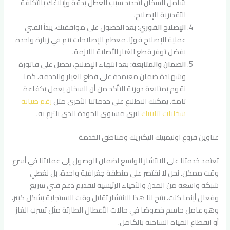
شامل للسخان لتحديد سبب العطل بدقة وإبلاغك بالتكلفة
التقديرية للإصلاح.
الإصلاح الفوري:
بعد الحصول على موافقتك، يبدأ الفني
عملية الإصلاح فورًا. معظم الإصلاحات تتم في زيارة واحدة
بفضل توفر قطع الغيار الأصلية اللازمة.
الضمان والمتابعة:
بعد انتهاء الإصلاح، تحصل على فاتورة
وشهادة ضمان معتمدة على قطع الغيار والخدمة. كما
نقوم بمتابعة دورية للتأكد من أن السخان يعمل بكفاءة
تامة. يمكنك الاطلاع على خدماتنا الأخرى مثل
رقم صيانة
سخانات اتلانتك
لترى مستوى الجودة الذي نلتزم به.
عناوين فروع اوليمبيك اليكتريك ومناطق الخدمة
تعتمد خدمتنا على الانتشار الواسع لضمان الوصول إلى عملائنا في أسرع
وقت ممكن. نحن لا نقتصر على منطقة جغرافية واحدة، بل نغطي
شبكة واسعة من المدن والأحياء الرئيسية لتقديم دعم فني سريع
وفعال أينما كنت. يتيح لنا هذا الانتشار تقليل وقت الاستجابة بشكل كبير،
وهو عامل حاسم خصوصًا في حالات الأعطال الطارئة مثل تسرب الغاز
أو انقطاع المياه الساخنة بالكامل.