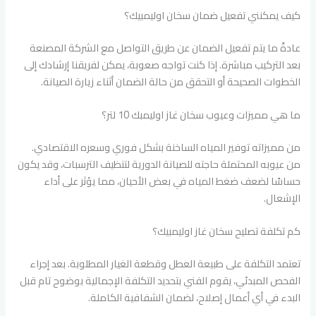
كيف يمكنني تفعيل ضمان سخان اوليمبيك؟
عادةً ما يتم تفعيل الضمان عن طريق التواصل مع الشركة المصنعة
بعد التركيب مباشرة. إذا كنت تواجه صعوبة، يمكن لفريقنا إرشادك إلى
الخطوات الصحيحة أو التحقق من حالة الضمان أثناء زيارة الصيانة.
ما هي مميزات وعيوب سخان غاز اوليمبك 10 لتر؟
من مميزاته توفير المياه الساخنة بشكل فوري وسعره الاقتصادي.
من عيوبه المحتملة حاجته للصيانة الدورية لتنظيف الترسبات، وقد يكون
حساسًا لضعف ضغط المياه في بعض الأحيان، مما يؤثر على أداء
الإشعال.
كم تكلفة تصليح سخان غاز اوليمبيك؟
تعتمد التكلفة على طبيعة العطل وقطعة الغيار المطلوبة. بعد إجراء
الفحص المبدئي، يقوم الفني بتحديد التكلفة الإجمالية بوضوح تام قبل
البدء في أي أعمال إصلاح، لضمان الشفافية الكاملة.