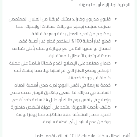
الجذرية لها. إليك أبرز ما يميزنا:
فنيون مدربون وخبراء:
يمتلك فريقنا من الفنيين المعتمدين
معرفة عميقة بجميع موديلات سخانات اوليمبيك، مما
يمكنهم من تحديد العطل بدقة وسرعة فائقة.
قطع غيار أصلية 100%:
نستخدم قطع غيار أصلية فقط
لضمان توافقها الكامل مع جهازك وعمله بأعلى كفاءة
ممكنة، وتجنب الأعطال المستقبلية.
ضمان معتمد على الإصلاح:
نقدم ضمانًا شاملاً على عملية
الإصلاح وقطع الغيار التي تم استبدالها، مما يمنحك ثقة
كاملة في جودة خدمتنا.
خدمة سريعة في نفس اليوم:
ندرك مدى أهمية المياه
الساخنة في منزلك، لذا نسعى جاهدين لتوفير خدمة فحص
وإصلاح في نفس يوم طلبك أو خلال 24 ساعة كحد أقصى.
كشف بأحدث الأجهزة:
نعتمد على أجهزة تشخيص متطورة
لتحديد مصدر المشكلة بدقة متناهية، مما يوفر الوقت
ويضمن عدم استبدال أي قطعة سليمة.
أشهر اعطال سخان اوليمبيك غاز 10 لتر التي نقوم بحلها