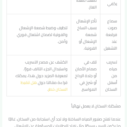
ضعف ضغط
يكفي
الغاز.
سماع
تأخر الإشعال
صوت
بسبب اتساخ
تنظيف وضبط شمعة الإشعال
فرقعة
شمعة
والفونية لضمان اشتعال فوري
عند
الإشعال أو
وآمن.
التشغيل
الفونية.
تسريب
تلف في
الكشف عن مصدر التسريب
مياه
صمام الأمان
واستبدال الجزء التالف فورًا.
من
أو جلدة الرداخ
لمعرفة المزيد حول هذا، يمكنك
أسفل
أو شرخ في
قراءة مقالنا حول
هل تنقيط
السخان
المواسير.
السخان خطر
.
مشكلة: السخان لا يعمل نهائياً
عندما تفتح صنبور المياه الساخنة ولا تجد أي استجابة من السخان، غالبًا
ما يكون السبب بسيطًا مثل نفاد البطاريات المسؤولة عن الإشعال