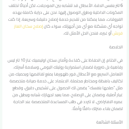
6 لتر
بنفس الدقة. الأعطال قد تتشابه بين الموديلات، لكن أحيانًا تختلف
المكونات الداخلية وطرق الوصول إليها. نحن على دراية كاملة بهذه
الفروقات، مما يمكننا من تقديم خدمة إصلاح دقيقة وسريعة. إذا كنت
تواجه أي مشكلة مع أي من أجهزتك، سواء كان
إصلاح سخان الغاز
فريش
أو غيره، فنحن الحل الأمثل لك.
الخلاصة
في الختام، إن الحفاظ على كفاءة وأمان سخان اوليمبيك غاز 10 لتر ليس
رفاهية بل ضرورة لضمان استمرارية روتينك اليومي وسلامة أسرتك.
التعامل السريع مع الأعطال فور ظهورها يمنع تفاقمها ويحميك من
تكاليف باهظة ومخاطر محتملة. الاعتماد على خدمة صيانة متخصصة
مثل “صلحها بنفسك” يضمن لك الحصول على تشخيص دقيق، وقطع
غيار أصلية، وضمان على الإصلاح، مما يعيد لجهازك شبابه ويطيل من
عمره الافتراضي. لا تتردد في طلب المساعدة المتخصصة عند الحاجة
لضمان بقاء منزلك دافئًا وآمنًا.
الأسئلة الشائعة