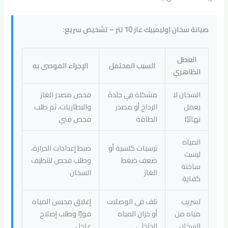
صيانة سخان اوليمبيك غاز 10 لتر – تشخيص سريع:
العطل
السبب المحتمل
الإجراء الموصى به
الظاهري
السخان لا
مشكلة في جلدة
فحص مصدر الغاز
يعمل
الرداخ أو مصدر
والبطاريات، ثم طلب
نهائيًا
الطاقة
فحص فني
المياه
ترسبات كلسية أو
ضبط إعدادات الحرارة،
ليست
ضعف ضغط
وطلب فحص لتنظيف
ساخنة
الغاز
السخان
كفاية
تسريب
تلف في الوصلات
إغلاق محبس المياه
مياه من
أو خزان المياه
فورًا وطلب إصلاح
السخان
الداخلي
عاجل