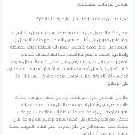
للتعامل مع كافة المشكلات.
هل تبحث عن خدمة صيانة لسخان اوليمبيك غاز 10 لتر؟
نعم، يمكنك الحصول على خدمة متخصصة وموثوقة من خلالنا، حيث
نوفر فنيين مدربين على أعلى مستوى للتعامل مع كافة الأعطال. إن
الاعتماد على مركز خدمة متخصص يضمن لك تشخيصًا دقيقًا للمشكلة
وإصلاحها باستخدام قطع غيار أصلية، مما يعيد لسخانك كفاءته
المعهودة ويطيل عمره الافتراضي. نحن نغطي كافة الأعطال، سواء
كانت تتعلق بالإشعال، أو ضعف المياه الساخنة، أو تسريبات المياه التي
قد تسبب أضرارًا بالغة لمنزلك. تجاهل هذه المشاكل ليس خيارًا آمنًا
على الإطلاق.
بدلاً من البحث عن حلول مؤقتة قد تزيد من تعقيد الموقف، يمكنك
طلب فحص فني شامل لتحديد مصدر الخلل بدقة. خدمة الصيانة
الفورية تهدف إلى إعادة المياه الساخنة إلى منزلك في أسرع وقت
ممكن، مع تقديم ضمان على قطع الغيار والإصلاح لتنعم براحة البال.
يمكنك طلب الخدمة الآن من خلال نموذج الحجز المتاح بالموقع ليصلك
فريقنا المتخصص أينما كنت.