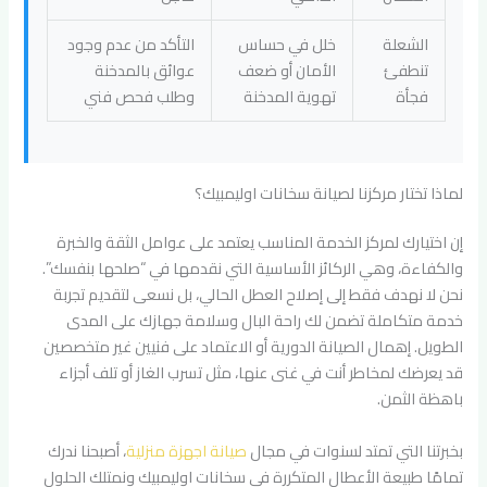
الشعلة
خلل في حساس
التأكد من عدم وجود
تنطفئ
الأمان أو ضعف
عوائق بالمدخنة
فجأة
تهوية المدخنة
وطلب فحص فني
لماذا تختار مركزنا لصيانة سخانات اوليمبيك؟
إن اختيارك لمركز الخدمة المناسب يعتمد على عوامل الثقة والخبرة
والكفاءة، وهي الركائز الأساسية التي نقدمها في “صلحها بنفسك”.
نحن لا نهدف فقط إلى إصلاح العطل الحالي، بل نسعى لتقديم تجربة
خدمة متكاملة تضمن لك راحة البال وسلامة جهازك على المدى
الطويل. إهمال الصيانة الدورية أو الاعتماد على فنيين غير متخصصين
قد يعرضك لمخاطر أنت في غنى عنها، مثل تسرب الغاز أو تلف أجزاء
باهظة الثمن.
بخبرتنا التي تمتد لسنوات في مجال
صيانة اجهزة منزلية
، أصبحنا ندرك
تمامًا طبيعة الأعطال المتكررة في سخانات اوليمبيك ونمتلك الحلول