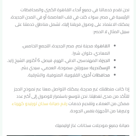
نحن نقدم خدماتنا في جميع أنحاء القاهرة الكبرى والمحافظات
الرئيسية في مصر. سواء كنت في قلب العاصمة أو في المدن الجديدة،
يمكنك الاعتماد على وصول فريقنا إليك. تشمل مناطق خدمتنا على
سبيل المثال لا الحصر:
القاهرة:
مدينة نصر، مصر الجديدة، التجمع الخامس،
المعادي، حلوان، شبرا.
الجيزة:
المهندسين، الدقي، الهرم، فيصل، 6 أكتوبر، الشيخ زايد.
الإسكندرية:
سبورتنج، سموحة، العجمي، سيدي بشر.
محافظات أخرى:
القليوبية، المنوفية، والشرقية.
إذا كانت منطقتك غير مدرجة، يمكنك التواصل معنا عبر نموذج الحجز
للتأكد من مدى تغطيتنا. نحن نتوسع باستمرار للوصول إلى أكبر عدد
ممكن من العملاء وتقديم خدمات
رقم صيانة سخان تورنيدو كهرباء
وغيرها من الأجهزة بنفس الجودة.
صيانة جميع موديلات سخانات غاز اوليمبيك