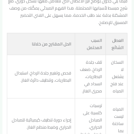
فيما يلي جدول يوضح أبرز الأعطال التي نتعامل معها بشكل دوري، مع
شرح مبسط لأسبابها المحتملة. هذا الفهم المبدئي يمكّنك من وصف
المشكلة بدقة عند طلب الخدمة، مما يسهل على الفني التحضير
المسبق للإصلاح.
العطل
السبب
الحل المقترح من خلالنا
الشائع
المحتمل
السخان
تلف جلدة
لا
الرداخ، ضعف
فحص وتغيير جلدة الرداخ، استبدال
يشتعل
البطاريات،
البطاريات، وتنظيف دائرة الغاز.
عند فتح
انسداد في
المياه
مجرى الغاز.
ترسبات
المياه
كلسية على
ليست
المبادل
إجراء دورة تنظيف كيميائية للمبادل
ساخنة
الحراري،
الحراري وضبط منظم الغاز.
بما