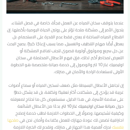
عندما يتوقف سخان المياه عن العمل فجأة، خاصة في فصل الشتاء،
يتحول الأمر إلى مشكلة ملحة تؤثر على روتين الحياة اليومية بأكملها. إن
انقطاع المياه الساخنة لا يعني فقط عدم القدرة على الاستحمام، بل
يعطل أيضًا مهام التنظيف والغسيل، مما يسبب إزعاجًا كبيرًا. يصبح البحث
عن حل سريع وموثوق أولوية قصوى لتجنب تفاقم المشكلة أو
التعرض لمخاطر أكبر. لذلك، فإن فهم الأعطال المحتملة في سخان
اوليمبيك غاز 10 لتر والوصول إلى خدمة صيانة متخصصة هو الخطوة
الأولى لاستعادة الراحة والأمان في منزلك.
إن تجاهل الأعطال البسيطة مثل ضعف تسخين المياه أو سماع أصوات
غريبة قد يؤدي إلى مشكلات أكثر تعقيدًا وتكلفة، بل قد يشكل خطرًا
على سلامة الأسرة. في هذا الدليل، سنستعرض كل ما تحتاج لمعرفته
حول
صيانة سخان اوليمبيك غاز 10 لتر
، بدءًا من الأعطال الشائعة
وكيفية تشخيصها، وصولًا إلى الخطوات اللازمة لطلب خدمة إصلاح
احترافية تضمن لك عودة جهازك للعمل بكفاءة وأمان. نحن في
صلحها
بنفسك
ندرك أهمية هذا الجهاز في منزلك، ونقدم لك الخبرة اللازمة