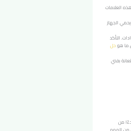
هذه العلامات
يحمي الجهاز
ات. التأكد
ن ما هو
حل
عانة بفني
ءًا من
. من المهم