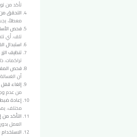
تأكد من تو
التحقق من
معطلاً، يجب
فحص الأسلا
تلف. أي تلف
استبدال الف
تنظيف الزر 
تراكمات. ذ
فحص المفتا
أن الغسالة
إلغاء قفل 
من عدم وجو
إعادة ضبط 
مختلف. يمك
التأكد من إ
العمل بدون 
الاستخدام 