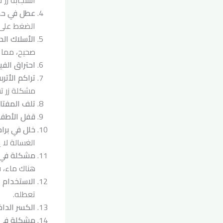
عطل في حس
الضغط على ا
الأسلاك الد
صحيح، مما ي
احتراق الفيو
تراكم الأتربة
مشكلة زر ت
تلف المفتاح
قفل الأطفا
خلل في برا
الغسالة لا 
مشكلة في إ
هناك ماء، ف
الاستخدام غ
تعطله.
الكسر الداخل
مشكلة في ن