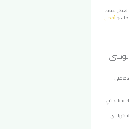
لعطل بدقة.
 ما هو
أفضل
انوسي
اظ على
ذلك يساعد في
متها. أي