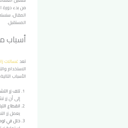
تشغيل الغسالة
من بدء دورة ال
المقال، سنستع
المستقبل.
أسباب مش
تعد
غسالات زا
الاستخدام والت
الأسباب التالية:
تلف زر التش
إلى أن زر ت
انقطاع التيا
يعمل زر الت
خلل في لوح
استجابة زر 