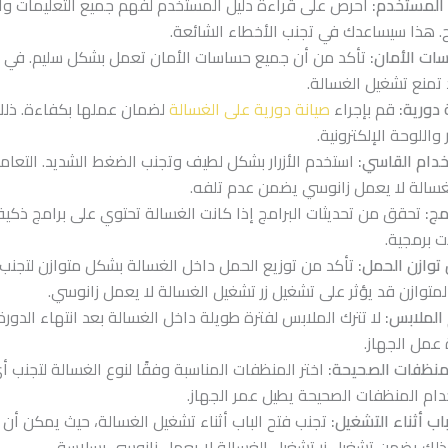
 المستخدم:
احرص على قراءة دليل المستخدم لفهم جميع التعليمات وا
 هذا سيساعدك في تجنب الأخطاء الشائعة.
ت الأمان:
تأكد من أن جميع حساسات الأمان تعمل بشكل سليم. في 
تمنع تشغيل الغسالة.
 دورية:
قم بإجراء
صيانة دورية على الغسالة
لضمان عملها بكفاءة. ذل
واللوحة الإلكترونية.
خدام القاسي:
استخدم الأزرار بشكل لطيف وتجنب الضغط الشديد. التعا
لغسالة لا يعمل زانوسي يضمن عدم تلفه.
مج:
تحقق من تحديثات البرامج إذا كانت الغسالة تحتوي على برامج ذكية.
 برمجية.
توازن الحمل:
تأكد من توزيع الحمل داخل الغسالة بشكل متوازن لتجنب
لمتوازن قد يؤثر على تشغيل زر تشغيل الغسالة لا يعمل زانوسي.
 الملابس:
لا تترك الملابس لفترة طويلة داخل الغسالة بعد انتهاء الدور
عمل الجهاز.
منظفات الصحيحة:
اختر المنظفات المناسبة وفقًا لنوع الغسالة لتجنب أ
دام المنظفات الصحيحة يطيل عمر الجهاز.
اب أثناء التشغيل:
تجنب فتح الباب أثناء تشغيل الغسالة، حيث يمكن أن 
ذلك يضمن تشغيل زر تشغيل الغسالة لا يعمل زانوسي بسلاسة.