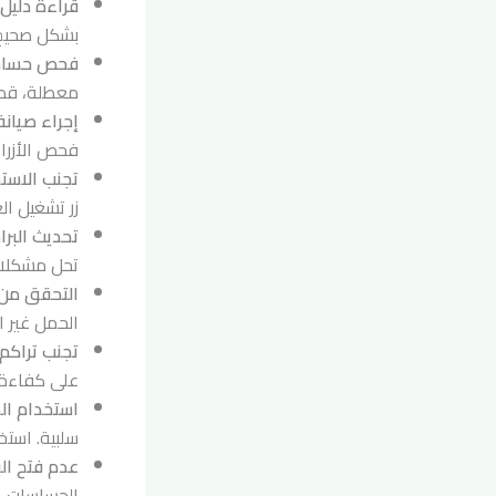
قراءة دليل
بشكل صحيح.
فحص حساسا
معطلة، قد 
إجراء صيانة
فحص الأزرار 
تجنب الاست
زر تشغيل ا
تحديث البرا
تحل مشكلات
التحقق من 
الحمل غير ا
تجنب تراكم
على كفاءة 
استخدام ال
سلبية. استخ
عدم فتح الب
الحساسات. 