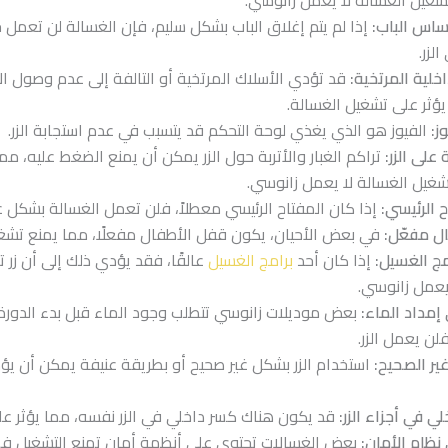
اس الباب:
إذا لم يتم إغلاق الباب بشكل سليم، فإن الغسالة لن تعمل
لزر.
اخلية المرتخية:
قد تؤدي الأسلاك المرتخية أو التالفة إلى عدم وصول ا
ؤثر على تشغيل الغسالة.
ز:
الفيوز هو الذي يغذي لوحة التحكم قد يتسبب في عدم استجابة الزر.
 على الزر:
تراكم الغبار والأتربة حول الزر يمكن أن يمنع الضغط عليه، مم
شغيل الغسالة لا يعمل زانوسي.
 الرئيسي:
إذا كان المفتاح الرئيسي معطلاً، فلن تعمل الغسالة بشكل ع
ل مفعّل:
في بعض الأحيان، يكون قفل الأطفال مفعلًا، مما يمنع تشغي
مج الغسيل:
إذا كان أحد
برامج الغسيل
عالقًا، فقد يؤدي ذلك إلى أن زر 
يعمل زانوسي.
مداد الماء:
بعض موديلات زانوسي تتطلب وجود الماء قبل بدء الدورة،
لن يعمل الزر.
ير الصحيح:
استخدام الزر بشكل غير صحيح أو بطريقة عنيفة يمكن أن يؤ
ي في أجزاء الزر:
قد يكون هناك كسر داخلي في الزر نفسه، مما يؤثر عل
ظام الأمان:
بعض الغسالات تحتوي على أنظمة أمان تمنع التشغيل في