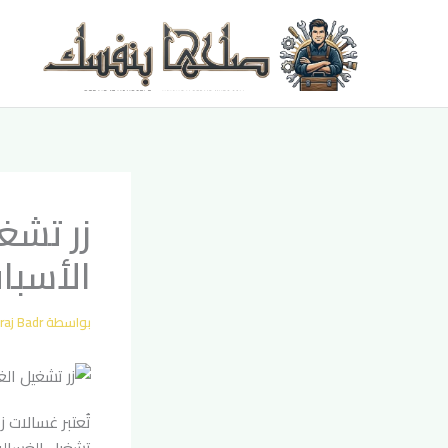
خطي
لى
لمحتوى
زر تشغ
الأسبا
بواسطة
raj Badr
تُعتبر غسالات 