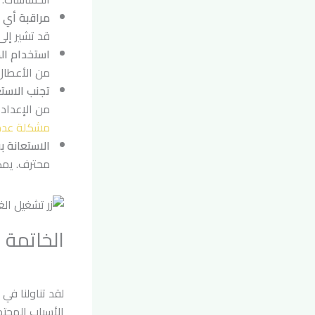
مراقبة أي ع
قد تشير إل
استخدام ال
من الأعطال
تجنب الاست
من الإعداد
مشكلة عدم 
الاستعانة ب
محترف. يمك
الخاتمة
لقد تناولنا ف
الأسباب المحتم