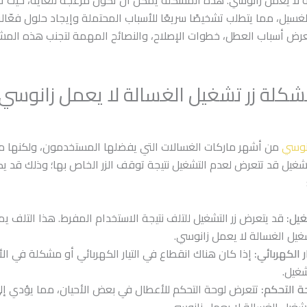
 لا يعمل زانوسي. هذه المشكلة يمكن أن تكون مزعجة للغاية، حيث تم
غسيل، مما يتطلب تشخيصًا سريعًا للأسباب المحتملة وإيجاد حلول فعّال
رض أسباب العطل، خطوات الإصلاح، والنصائح المهمة لتجنب هذه الم
كلة زر تشغيل الغسالة لا يعمل زانوس
نوسي
من أشهر ماركات الغسالات التي يفضلها المستخدمون، ولكنها م
شغيل قد تتعرض لعدم التشغيل نتيجة توقف الزر الخاص بها؛ وذلك قد يكو
غيل:
قد يتعرض زر التشغيل للتلف نتيجة الاستخدام المفرط. هذا التلف 
شغيل الغسالة لا يعمل زانوسي.
ر الكهربائي:
إذا كان هناك انقطاع في التيار الكهربائي أو مشكلة في ال
شغيل.
ة التحكم:
تتعرض لوحة التحكم للأعطال في بعض الأحيان، مما يؤدي إل
تشغيل الغسالة لا يعمل زانوسي.