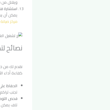
ويقلل من ف
استشارة ف
يمكن أن يس
مركز صيانة
نصائح لت
نقدم لك من خل
كفاءة أداء ال
الحفاظ على
تجنب تراكم 
فحص التوصي
تلف يمكن أ