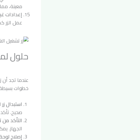
معينة، مما 
إعدادات غي
عمل الزر ك
حلول لمش
عندما تجد أن 
خطوات بسيطة 
استبدال زر 
صحيح. تأكد 
التأكد من ت
الجهاز. يمك
إصلاح لوحة