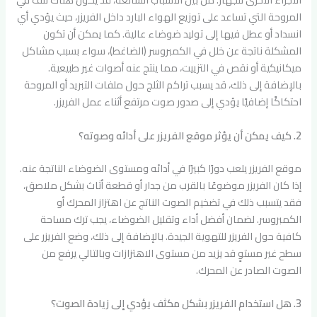
المروحة التي تساعد على توزيع الهواء البارد داخل الفريزر، حيث يؤدي أي
انسداد أو عطل فيها إلى توليد ضوضاء عالية. كما يمكن أن تكون
المشكلة ناتجة عن خلل في الكمبروسر (الضاغط)، سواء بسبب مشاكل
ميكانيكية أو نقص في التزييت، مما ينتج عنه أصوات غير طبيعية.
بالإضافة إلى ذلك، قد يسبب تراكم الثلج حول ملفات التبريد أو المروحة
احتكاكًا إضافيًا يؤدي إلى صدور صوت مرتفع أثناء عمل الفريزر.
2. كيف يمكن أن يؤثر موقع الفريزر على أدائه وصوته؟
موقع الفريزر يلعب دورًا كبيرًا في أدائه ومستوى الضوضاء الناتجة عنه.
إذا كان الفريزر موضوعًا بالقرب من جدار أو قطعة أثاث بشكل ملاصق،
فقد يتسبب ذلك في تضخيم الصوت الناتج عن اهتزاز المحرك أو
الكمبروسر. لضمان أفضل أداء وتقليل الضوضاء، يجب ترك مساحة
كافية حول الفريزر للتهوية الجيدة. بالإضافة إلى ذلك، وضع الفريزر على
سطح غير مستوٍ قد يزيد من مستوى الاهتزازات وبالتالي يرفع من
الصوت الصادر عن المحرك.
3. هل استخدام الفريزر بشكل مكثف يؤدي إلى زيادة الصوت؟