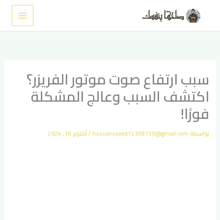
خطي
لى
لمحتوى
سبب ارتفاع صوت موتور الفريزر؟
اكتشف السبب وعالج المشكلة
فورًا!
بواسطة
hassansaeed12309719@gmail.com
/
أكتوبر 16, 2024