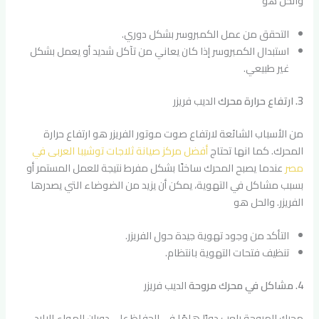
والحل هو
التحقق من عمل الكمبروسر بشكل دوري.
استبدال الكمبروسر إذا كان يعاني من تآكل شديد أو يعمل بشكل
غير طبيعي.
3. ارتفاع حرارة محرك
الديب فريزر
من الأسباب الشائعة لارتفاع صوت موتور الفريزر هو ارتفاع حرارة
المحرك. كما انها تحتاج
أفضل مركز صيانة ثلاجات توشيبا العربى في
مصر
عندما يصبح المحرك ساخنًا بشكل مفرط نتيجة للعمل المستمر أو
بسبب مشاكل في التهوية، يمكن أن يزيد من الضوضاء التي يصدرها
الفريزر. والحل هو
التأكد من وجود تهوية جيدة حول الفريزر.
تنظيف فتحات التهوية بانتظام.
4. مشاكل في محرك مروحة
الديب فريزر
محرك المروحة يلعب دورًا هامًا في الحفاظ على دوران الهواء البارد