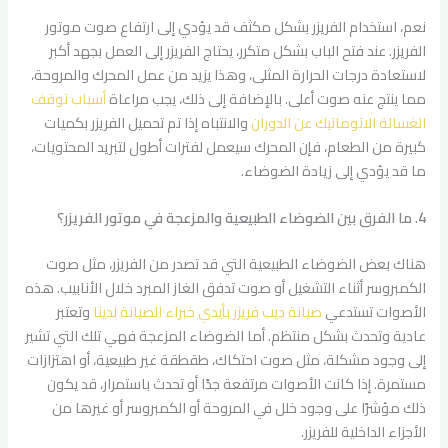
نعم، استخدام الفريزر بشكل مكثف قد يؤدي إلى ارتفاع صوت موتور
الفريزر. عند فتح الباب بشكل متكرر، يحتاج الفريزر إلى العمل بجهد أكبر
لاستعادة درجات الحرارة المثلى، وهذا يزيد من عمل المحرك والمروحة،
مما ينتج عنه صوت أعلى. بالإضافة إلى ذلك، يجب مراعاة
أسباب توقف
الغسالة الاتوماتيك عن الدوران
والانتباه إذا تم تحميل الفريزر بكميات
كبيرة من الطعام، فإن المحرك سيعمل لفترات أطول لتبريد المحتويات،
ما قد يؤدي إلى زيادة الضوضاء.
4. ما الفرق بين الضوضاء الطبيعية والمزعجة في موتور الفريزر؟
هناك بعض الضوضاء الطبيعية التي قد تصدر من الفريزر، مثل صوت
الكمبروسر أثناء التشغيل أو صوت تدفق الغاز المبرد خلال الأنابيب. هذه
الأصوات تستدعي
صيانة ديب فريزر بأيدي خبراء الصيانة لدينا
وتعتبر
عادية وتحدث بشكل منتظم. أما الضوضاء المزعجة فهي تلك التي تشير
إلى وجود مشكلة، مثل صوت احتكاك، طقطقة غير طبيعية، أو اهتزازات
مستمرة. إذا كانت الأصوات مرتفعة جدًا أو تحدث باستمرار، قد يكون
ذلك مؤشرًا على وجود خلل في المروحة أو الكمبروسر أو غيرها من
الأجزاء الداخلية للفريزر.