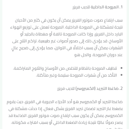
1. المروحة الداخلية
للديب فريزر
سبب ارتفاع صوت موتور الفريزر يمكن أن يكون في كثير من الأحيان
نتيجة لمشكلة في المروحة الداخلية. المروحة تعمل على توزيع الهواء
البارد داخل الفريزر، وإذا كانت المروحة تالفة أو مغطاة بالجليد أو
الأوساخ، قد يؤدي ذلك إلى صدور أصوات غير طبيعية. تراكم الثلج على
الشفرات يمكن أن يسبب اختلالًا في التوازن، مما يؤدي إلى ضجيج عالٍ
عند دوران المروحة. والحل هو
تنظيف المروحة بانتظام للتخلص من الأوساخ والثلوج المتراكمة.
التأكد من أن شفرات المروحة سليمة وغير متآكلة.
2. ضاغط التبريد (الكمبروسر)
للديب فريزر
ضاغط التبريد أو الكمبروسر هو أحد الأجزاء الحيوية في الفريزر، حيث يقوم
بضغط غاز التبريد لضمان تبريد الفريزر بشكل فعال. إذا حدثت مشكلة في
الكمبروسر، يمكن أن يكون سبب ارتفاع صوت موتور الفريزر. الضاغط قد
يصدر صوتًا عاليًا نتيجة زيادة الضغط الداخلي أو بسبب اهتراء مكوناته.