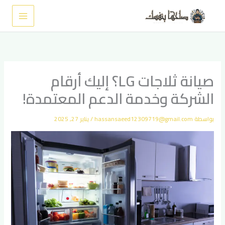
خطي
لى
لمحتوى
صيانة ثلاجات LG؟ إليك أرقام
الشركة وخدمة الدعم المعتمدة!
بواسطة
hassansaeed12309719@gmail.com
/
يناير 27, 2025