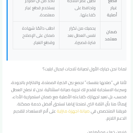
قطع
تطيل عمر الثلاجة
تأكد من أن المركز
غيار
وتحافظ على
يستخدم قطع غيار
أصلية
كفاءتها.
معتمدة.
يحميك من تكرار
اطلب دائمًا شهادة
ضمان
نفس العطل بعد
ضمان على الإصلاح
معتمد
فترة قصيرة.
وقطع الغيار.
لماذا نحن خيارك الأول لصيانة ثلاجات ايديال ايليت؟
لأننا في “صلحها بنفسك” نجمع بين الخبرة الممتدة، والالتزام بالجودة،
وسرعة الاستجابة لنقدم لك تجربة صيانة استثنائية. نحن لا نصلح العطل
فحسب، بل نعيد لجهازك كفاءته الأصلية مع ضمان استمرارية الأداء،
إيمانًا منا بأن الثقة التي تمنحنا إياها تستحق أفضل خدمة ممكنة.
فريقنا المتخصص في
صيانة اجهزة منزلية
على أتم الاستعداد لتقديم
الدعم اللازم.
فنيون خبراء ومؤهلون