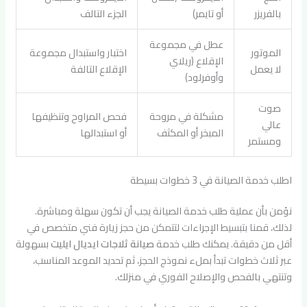
بالفريزر
أو تايمر)
الجزء التالف
عطل في مجموعة
الموتور
اختبار واستبدال مجموعة
الإقلاع (ريلاي
لا يعمل
الإقلاع التالفة
وأوفرلود)
صوت
مشكلة في مروحة
فحص المراوح وتنظيفها
عالي
المبخر أو المكثف
أو استبدالها
ومستمر
اطلب خدمة الصيانة في 3 خطوات بسيطة
نؤمن بأن عملية طلب خدمة الصيانة يجب أن تكون سهلة ومباشرة.
لذلك، قمنا بتبسيط الإجراءات لتتمكن من حجز زيارة فني متخصص في
أقل من دقيقة. يمكنك طلب خدمة
صيانة ثلاجات ايديال ايليت
بسهولة
عبر ثلاث خطوات تبدأ بملء نموذج الحجز، ثم تحديد الموعد المناسب،
وتنتهي بالفحص والإصلاح الفوري في منزلك.