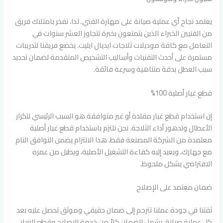
يعتمد نجاح أي عملية صيانة على مهارة الفني. لذا، نفخر بامتلاك فريق
من الفنيين الخبراء الذين يتمتعون بخبرة تتجاوز العشر سنوات في
التعامل مع كافة موديلات ثلاجات ايديال ايليت. يخضع فريقنا لتدريبات
مستمرة على أحدث التقنيات وأساليب التشخيص المتقدمة لضمان تحديد
سبب العطل بدقة متناهية وسرعة فائقة.
قطع غيار أصلية 100%
إن استخدام قطع غيار مقلدة أو غير متوافقة هو السبب الرئيسي لتكرار
الأعطال وتدهور أداء الثلاجة. نحن نلتزم باستخدام قطع غيار أصلية
معتمدة من الشركة المصنعة فقط. هذا الالتزام يضمن التوافق التام
مع جهازك، ويعيد إليه كفاءة التشغيل الأصلية، ويطيل من عمره
الافتراضي بشكل ملحوظ.
ضمان معتمد على الإصلاح
ثقتنا في جودة عملنا تترجم إلى ضمان حقيقي وموثق تحصل عليه بعد
كل عملية صيانة. يشمل الضمان كلاً من خدمة الإصلاح وقطع الغيار