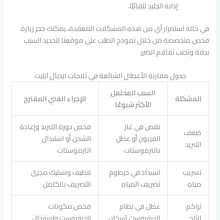
إذابة الجليد تلقائيًا.
في حالة استمرار أي من هذه المشكلات المعقدة، يمكنك حجز زيارة
فحص متخصصة من خلال نموذج الطلب على موقعنا لتحديد السبب
بدقة وتجنب تفاقم الضرر.
جدول مقارنة الأعطال الشائعة في ثلاجات ايديال ايليت
السبب المحتمل
المشكلة
الإجراء الفني المقترح
الأكثر شيوعًا
نقص في غاز
فحص دورة التبريد وإعادة
ضعف
الفريون أو عطل
الشحن أو استبدال
التبريد
بالترموستات
الترموستات
تسريب
انسداد في خرطوم
تنظيف وتسليك مجرى
مياه
تصريف المياه
التصريف بالكامل
تراكم
عطل في نظام
فحص مكونات
الثلج
الديفروست (سخان
الديفروست واستبدال