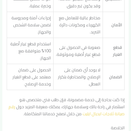
وقد يكون غير دقيق.
وخبرة عملية.
مخاطر عالية للتعامل مع
إجراءات آمنة ومدروسة
الأمان
الكهرباء ومكونات دائرة
تضمن سلامة الشخص
التبريد.
والجهاز.
استخدام قطع غيار أصلية
قطع
صعوبة في الحصول على
100% متوافقة مع
الغيار
قطع غيار أصلية وموثوقة.
الجهاز.
لا يوجد أي ضمان على
الحصول على ضمان
الضمان
الإصلاح، والمخاطرة بتكرار
معتمد على قطع الغيار
العطل.
وخدمة الإصلاح.
إذا كنت بحاجة إلى خدمة مضمونة، فإن طلب فني متخصص هو
استثمار في راحة بالك وسلامة جهازك. يمكنك معرفة المزيد حول
رقم
صيانة ثلاجات ايديال ايليت
من خلال تصفح خدماتنا المتكاملة.
الخلاصة