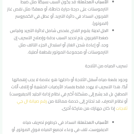
الأسباب المحتملة:
قد يكون السبب بسيطًا مثل ضبط
الترموستات على درجة حرارة خاطئة، أو معقدًا مثل نقص غاز
الفريون، انسداد في دائرة التبريد، أو عطل في الكمبروسر
(الموتور).
الحل لدينا:
يقوم الفني بفحص شامل لدائرة التبريد وقياس
ضغط الفريون. يتم تحديد السبب بدقة وإصلاح التسريب إن
وجد، أو إعادة شحن الغاز، أو استبدال الجزء التالف مثل
الترموستات أو مجموعة الموتور بقطعة أصلية.
تسريب المياه من الثلاجة
وجود بقعة مياه أسفل الثلاجة أو داخلها هو علامة لا يجب إهمالها
أبدًا. هذا التسريب لا يهدد فقط بفساد الأرضيات الخشبية أو إتلاف أثاث
المطبخ، بل قد يشير إلى مشكلة أكبر في نظام إذابة الجليد (الديفروست)
أو نظام الصرف. قد تحتاج إلى خدمة مماثلة من
رقم صيانة ال جي
ثلاجات
إذا كان جهازك من ماركة أخرى.
الأسباب المحتملة:
انسداد في خرطوم تصريف مياه
الديفروست، تلف في وعاء تجميع المياه فوق الموتور، أو