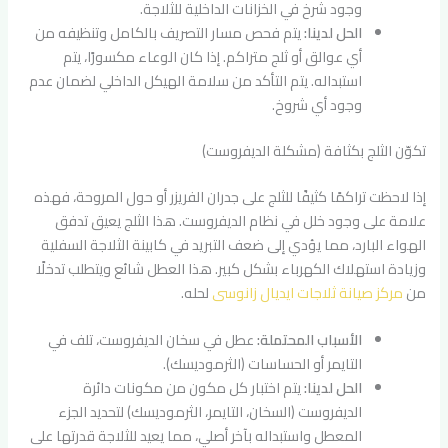
وجود شرخ في الخزانات الداخلية للثلاجة.
الحل لدينا:
يتم فحص مسار التصريف بالكامل وتنظيفه من
أي عوالق أو ثلج متراكم. إذا كان الوعاء مكسورًا، يتم
استبداله. يتم التأكد من سلامة الهيكل الداخلي لضمان عدم
وجود أي شروخ.
تكوّن الثلج بكثافة (مشكلة الديفروست)
إذا لاحظت تراكمًا كثيفًا للثلج على جدران الفريزر أو حول المروحة، فهذه
علامة على وجود خلل في نظام الديفروست. هذا الثلج يعيق تدفق
الهواء البارد، مما يؤدي إلى ضعف التبريد في كابينة الثلاجة السفلية
وزيادة استهلاك الكهرباء بشكل كبير. هذا العطل شائع ويتطلب تدخلًا
من
مركز صيانة ثلاجات ايديال زانوسى
لحله.
الأسباب المحتملة:
عطل في سخان الديفروست، تلف في
التايمر أو الحساسات (الثرموديسك).
الحل لدينا:
يتم اختبار كل مكون من مكونات دائرة
الديفروست (السخان، التايمر، الثرموديسك) لتحديد الجزء
المعطل واستبداله بآخر أصلي، مما يعيد للثلاجة قدرتها على