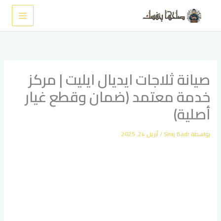
خطي
لى
لمحتوى
صيانة ثلاجات ايديال ايليت | مركز
خدمة معتمد (ضمان وقطع غيار
أصلية)
بواسطة
Siraj Badr
/
أبريل 24, 2025