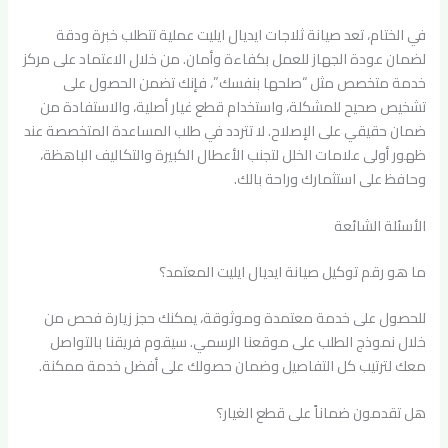
في الختام، تعد صيانة ثلاجات ايديال ايليت عملية تتطلب خبرة ودقة
لضمان عودة الجهاز للعمل بكفاءة وأمان. من خلال الاعتماد على مركز
خدمة متخصص مثل “صلحها بنفسك”، فإنك تضمن الحصول على
تشخيص صحيح للمشكلة، واستخدام قطع غيار أصلية، والاستفادة من
ضمان حقيقي على الإصلاح. لا تتردد في طلب المساعدة المتخصصة عند
ظهور أولى علامات الخلل لتجنب الأعطال الكبيرة والتكاليف الباهظة،
وحافظ على استثمارك وراحة بالك.
الأسئلة الشائعة
ما هو رقم توكيل صيانة ايديال ايليت المعتمد؟
للحصول على خدمة معتمدة وموثوقة، يمكنك حجز زيارة فحص من
خلال نموذج الطلب على موقعنا الرسمي. سيقوم فريقنا بالتواصل
معك لترتيب كل التفاصيل وضمان حصولك على أفضل خدمة ممكنة.
هل تقدمون ضماناً على قطع الغيار؟