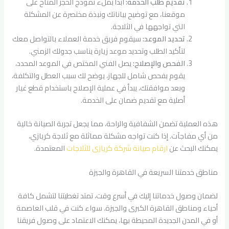
تقديم طلب الخدمة:
ابدأ بملء نموذج الحجز المتاح على
موقعنا، مع توضيح بياناتك ونبذة مختصرة عن المشكلة
التي تواجهها في الثلاجة.
تحديد الموعد:
سيقوم فريق خدمة العملاء بالتواصل معك
لتأكيد الطلب وتحديد موعد زيارة يناسب جدولك الزمني.
الفحص والإصلاح:
يصل الفني المختص في الموعد المحدد،
يقوم بفحص شامل للجهاز، يوضح لك سبب العطل والتكلفة،
وبعد موافقتك، يبدأ في عملية الإصلاح باستخدام قطع غيار
أصلية مع تقديم ضمان على الخدمة.
هذه العملية تضمن الشفافية والراحة، مما يجعل تجربة الصيانة خالية
من أي مفاجآت. إذا كنت تواجه مشكلة مماثلة مع ثلاجة كريازي،
يمكنك البحث عن
ارقام صيانة شركة كريازى للثلاجات
المعتمدة.
مناطق خدمتنا السريعة في القاهرة والجيزة
لضمان وصول خدماتنا إليك في أسرع وقت، تمتد تغطيتنا لتشمل كافة
أحياء ومناطق القاهرة الكبرى والجيزة. سواء كنت في قلب العاصمة
أو في المدن الجديدة المحيطة بها، يمكنك الاعتماد على وصول فريقنا