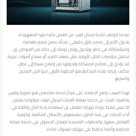
عندما تتوقف ثلاجة ايديال ايليت عن العمل بكفاءتها المعهودة،
يتحول الأمر إلى مصدر قلق حقيقي. فجأة، يصبح مصير طعامك
واستثماراتك في خطر، ويتحول روتين يومك إلى حالة من الفوضى. إن
تجاهل مؤشرات الخلل الأولية، مثل ضعف التبريد أو سماع أصوات غريبة،
قد يؤدي إلى تفاقم المشكلة وتحولها من إصلاح بسيط إلى عطل
مكلف. إدراك هذه المخاطر هو الخطوة الأولى نحو الحل الصحيح
والسريع.
لهذا السبب، يصبح الاعتماد على مركز خدمة متخصص هو ضرورة وليس
رفاهية. البحث عن خدمة
صيانة ثلاجات ايديال ايليت
موثوقة يضمن
لك ليس فقط عودة جهازك للعمل، بل استعادة راحة البال والثقة في
أداء ثلاجتك. في هذا الدليل، سنستعرض الأعطال الشائعة، وكيفية
التعامل معها، والخطوات الصحيحة لضمان الحصول على خدمة صيانة
محترفة وآمنة تحافظ على جهازك لسنوات قادة.