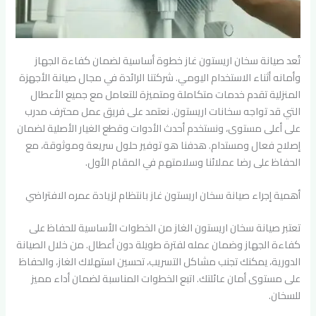
تُعد صيانة سخان اريستون غاز خطوة أساسية لضمان كفاءة الجهاز
وأمانه أثناء الاستخدام اليومي. شركتنا الرائدة في مجال صيانة الأجهزة
المنزلية تقدم خدمات متكاملة ومتميزة للتعامل مع جميع الأعطال
التي قد تواجه سخانات اريستون. نعتمد على فريق عمل محترف مدرب
على أعلى مستوى، ونستخدم أحدث الأدوات وقطع الغيار الأصلية لضمان
إصلاح فعال ومستدام. هدفنا هو توفير حلول سريعة وموثوقة، مع
الحفاظ على رضا عملائنا وسلامتهم في المقام الأول.
أهمية إجراء صيانة سخان اريستون غاز بانتظام لزيادة عمره الافتراضي
تعتبر صيانة سخان اريستون الغاز من الخطوات الأساسية للحفاظ على
كفاءة الجهاز وضمان عمله لفترة طويلة دون أعطال. من خلال الصيانة
الدورية، يمكنك تجنب مشاكل التسريب، تحسين استهلاك الغاز، والحفاظ
على مستوى أمان عائلتك. اتبع الخطوات المناسبة لضمان أداء مميز
للسخان.