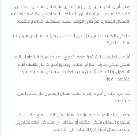
نعم، تأجيل الصيانة يؤدي إلى تراكم الرواسب داخل السخان، انخفاض
كفاءة التسخين، وزيادة استهلاك الغاز. بالإضافة إلى ذلك، قد تتفاقم
الأعطال الصغيرة مع مرور الوقت لتصبح مشكلات كبيرة ومكلفة.
ما هي العلامات التي تدل على الحاجة إلى صيانة سخان اريستون غاز
بشكل عاجل؟
تشمل العلامات الشائعة ضعف تدفق المياه الساخنة، انطفاء اللهب
بشكل متكرر، تسرب الغاز أو المياه، وصدور أصوات غير طبيعية أثناء
التشغيل. إذا لاحظت أيًا من هذه العلامات، يُفضل استدعاء فني
متخصص فورًا.
كم مرة يجب أن أقوم بإجراء صيانة سخان اريستون غاز للحفاظ على
كفاءته؟
يفضل إجراء الصيانة مرة واحدة سنويًا على الأقل. ومع ذلك، إذا كنت
تستخدم السخان بشكل مكثف أو لاحظت أي مشاكل، فقد تحتاج إلى
فحصه بشكل أكثر تكرارًا للحفاظ على كفاءته.