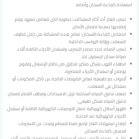
استعادة كفاءة السخان وأمانه.
تسرب الغاز: أحد أكثر المشكلات خطورة التي نتعامل معها، ويتم
إصلاحها بسرعة لضمان الأمان.
انخفاض كفاءة التسخين: نعالج هذه المشكلة من خلال تنظيف
الشعلات وإزالة الرواسب الداخلية.
تسرب المياه: نحدد مصدر التسريب ونستبدل الأجزاء التالفة أثناء
صيانة سخان اريستون غاز.
انطفاء اللهب بشكل متكرر: نتحقق من نظام الإشعال ونقوم
بإصلاح أو استبدال الأجزاء المتضررة.
أصوات غير طبيعية: نعالج الضوضاء الناتجة عن تآكل المكونات أو
مشاكل في الشعلات.
ضعف تدفق المياه الساخنة: نزيل الانسدادات وننظف الفلاتر لضمان
تدفق المياه بشكل طبيعي.
ظهور أعطال كهربائية: نصلح التوصيلات الكهربائية التالفة أو نستبدل
الأجزاء الكهربائية عند الحاجة.
ارتفاع استهلاك الغاز: نراجع ضبط المنظم ونبحث عن التسريبات
لتحسين كفاءة السخان.
خلل في صمام الأمان: نصلح أو نستبدل الصمام لضمان الأمان أثناء