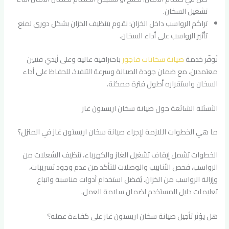
تشغيل السخان.
تراكم الرواسب داخل الخزان: نقوم بتنظيف الخزان بشكل دوري لمنع
تأثير الرواسب على أداء السخان.
نُوفّر خدمة
صيانة سخانات فاجور
باحترافية عالية وعلى أيدي فنيين
معتمدين، مع ضمان جودة الصيانة وسرعة التنفيذ، للحفاظ على أداء
السخان واستقراره أطول فترة ممكنة.
الأسئلة الشائعة حول صيانة سخان اريستون غاز
ما هي الخطوات اللازمة لإجراء صيانة سخان اريستون غاز في المنزل؟
الخطوات تشمل إيقاف تشغيل الغاز والكهرباء، تنظيف الشعلات من
الرواسب، فحص الأنابيب والوصلات للتأكد من عدم وجود تسريبات،
وإزالة الرواسب من الخزان. يُفضل استخدام أدوات مناسبة واتباع
تعليمات دليل المستخدم لضمان سلامة العمل.
هل يؤثر تأجيل صيانة سخان اريستون غاز على كفاءة عمله؟