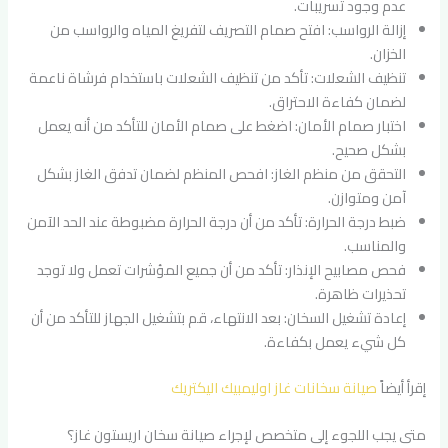
عدم وجود تسريبات.
إزالة الرواسب: افتح صمام التصريف لتفريغ المياه والرواسب من
الخزان.
تنظيف الشعلات: تأكد من تنظيف الشعلات باستخدام فرشاة ناعمة
لضمان كفاءة الاحتراق.
اختبار صمام الأمان: اضغط على صمام الأمان للتأكد من أنه يعمل
بشكل صحيح.
التحقق من منظم الغاز: افحص المنظم لضمان تدفق الغاز بشكل
آمن ومتوازن.
ضبط درجة الحرارة: تأكد من أن درجة الحرارة مضبوطة عند الحد الآمن
والمناسب.
فحص مصابيح الإنذار: تأكد من أن جميع المؤشرات تعمل ولا توجد
تحذيرات ظاهرة.
إعادة تشغيل السخان: بعد الانتهاء، قم بتشغيل الجهاز للتأكد من أن
كل شيء يعمل بكفاءة.
إقرأ أيضاً
صيانة سخانات غاز اوليمبيك اليكتريك
متى يجب اللجوء إلى متخصص لإجراء صيانة سخان اريستون غاز؟