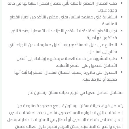
طلب الضمان: القطع الأصلية تأتي بضمان يضمن استبدالها في حالة
وجود عيوب.
استشارة فني معتمد: استعن بفني مختص للتأكد من اختيار القطع
المناسبة.
تجنب القطع المقلدة: لا تستخدم الأجزاء ذات الأسعار الرخيصة التي
قد تكون غير أصلية.
الاطلاع على دليل المستخدم: يوفر الدليل معلومات عن الأجزاء التي
تحتاج إلى استبدال.
طلب المشورة من خدمة العملاء: يمكنهم إرشادك إلى أفضل
الأماكن للحصول على القطع الأصلية.
الحصول على فاتورة رسمية: لضمان استبدال القطع إذا ثبت أنها
معيبة أو غير مناسبة.
مشاكل نتعامل معها في فريق صيانة سخان اريستون غاز
يتعامل فريق صيانة سخان اريستون غاز مع مجموعة متنوعة من
المشكلات التي قد تواجه المستخدمين. تشمل هذه المشكلات تسرب
الغاز، انخفاض كفاءة التسخين، أو أعطال في المكونات الداخلية. بفضل
الخبرة والأدوات المناسبة، يمكن للفريق تقديم حلول فعالة تضمن