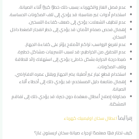
عدم فصل الغاز والكهرباء: يسبب ذلك خطرًا كبيرًا أثناء الصيانة.
استخدام أدوات غير مناسبة: قد يؤدي إلى تلف المكونات الحساسة.
عدم تنظيف الشعلات: يؤدي إلى ضعف كفاءة التسخين.
إهمال فحص صمام الأمان: قد يؤدي إلى خطر انفجار الضغط داخل
السخان.
عدم تفريغ الرواسب: تراكم الأملاح يؤثر على كفاءة الجهاز.
عدم التحقق من الخراطيم: قد تسبب التسريبات مشاكل خطيرة.
ضبط درجة الحرارة بشكل خاطئ: يؤدي إلى استهلاك زائد للطاقة
وتلف المكونات.
استخدام قطع غيار غير أصلية: يضر الجهاز ويقلل عمره الافتراضي.
إهمال متابعة دليل المستخدم: قد يؤدي ذلك إلى أخطاء أثناء
الصيانة.
محاولة إصلاح أعطال معقدة دون خبرة: قد يؤدي ذلك إلى تفاقم
المشكلة.
إقرأ أيضاً
اعطال سخان اوليمبيك كهرباء
كيف تختار فنيًا معتمدًا لإجراء صيانة سخان اريستون غاز؟