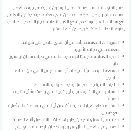
اختيار الفني المناسب لصيانة سخان اريستون غاز يضمن جودة العمل
وسلامة الجهاز. من المهم البحث عن فني معتمد، ذو خبرة في التعامل
مع سخانات الغاز، ويستخدم قطع الغيار الأصلية. اختيار الشخص المناسب
يجنبك الأعطال المتكررة ويحسن أداء السخان.
الشهادات المعتمدة: تأكد من أن الفني حاصل على شهادة
معتمدة في صيانة الأجهزة.
الخبرة العملية: اختر فنيًا لديه خبرة سابقة في صيانة سخان اريستون
غاز.
السمعة الجيدة: اقرأ التقييمات أو استفسر عن الفني من عملاء
سابقين.
الالتزام بالمواعيد: اختر فنيًا يحترم المواعيد المحددة.
الشفافية في التكاليف: يجب أن يكون الفني واضحًا بشأن تكاليف
الصيانة.
استخدام قطع الغيار الأصلية: تأكد من أن الفني يوفر مكونات أصلية
مع ضمان.
الدقة في العمل: اختر من يظهر اهتمامًا بالتفاصيل أثناء الصيانة.
الضمان على العمل: اسأل عن وجود ضمان للإصلاحات التي يتم