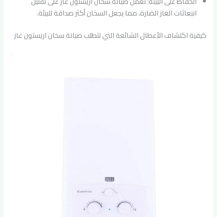
الحفاظ على البيئة: تعمل صيانة سخان اريستون غاز على تقليل
انبعاثات الغاز الضارة، مما يجعل السخان أكثر صداقة للبيئة.
كيفية اكتشاف الأعطال الشائعة التي تتطلب صيانة سخان اريستون غاز