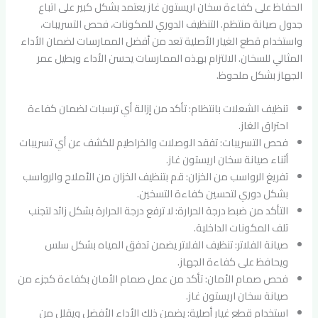
الحفاظ على كفاءة سخان اريستون غاز يعتمد بشكل كبير على اتباع
جدول صيانة منتظم. التنظيف الدوري للمكونات، فحص التسريبات،
واستخدام قطع الغيار الأصلية تعد من أفضل الممارسات لضمان الأداء
المثالي للسخان. الالتزام بهذه الممارسات يحسن الأداء ويطيل عمر
الجهاز بشكل ملحوظ.
تنظيف الشعلات بانتظام: تأكد من إزالة أي ترسبات لضمان كفاءة
احتراق الغاز.
فحص التسريبات: تفقد الوصلات والخراطيم للكشف عن أي تسريبات
أثناء صيانة سخان اريستون غاز.
تفريغ الرواسب من الخزان: قم بتنظيف الخزان من الأملاح والرواسب
بشكل دوري لتحسين كفاءة التسخين.
التأكد من ضبط درجة الحرارة: لا ترفع درجة الحرارة بشكل زائد لتجنب
تلف المكونات الداخلية.
صيانة الفلاتر: تنظيف الفلاتر يضمن تدفق المياه بشكل سلس
ويحافظ على كفاءة الجهاز.
فحص صمام الأمان: تأكد من عمل صمام الأمان بكفاءة كجزء من
صيانة سخان اريستون غاز.
استخدام قطع غيار أصلية: يضمن ذلك الأداء الأفضل ويقلل من