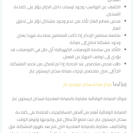
الكشف عن الرواسب: وجود ترسبات داخل الخزان يؤثر على كفاءة
التسخين.
فحص منظم الغاز: تأكد من عدم وجود مشاكل تؤثر على تدفق
الغاز.
متابعة مصابيح الإنذار: إذا كانت المصابيح مضاءة، فهذا يعني
وجود مشكلة تحتاج إلى صيانة.
التأكد من سلامة التوصيلات الكهربائية: أي خلل في التوصيلات قد
يؤدي إلى توقف الجهاز عن العمل.
طلب فحص متخصص عند الحاجة: إذا لم تتمكن من تحديد المشكلة،
الجأ إلى فني متخصص لإجراء صيانة سخان اريستون غاز.
إقرأ أيضاً
مركز صيانة سخان تورنيدو غاز
فوائد الصيانة الوقائية مقارنة بالصيانة العلاجية لسخان اريستون غاز
الصيانة الوقائية تُعتبر من أفضل الاستراتيجيات للحفاظ على كفاءة
سخان اريستون غاز، حيث تمنع الأعطال قبل وقوعها وتوفر الوقت
والتكاليف. مقارنة بالصيانة العلاجية التي تتم بعد ظهور المشكلة، فإن