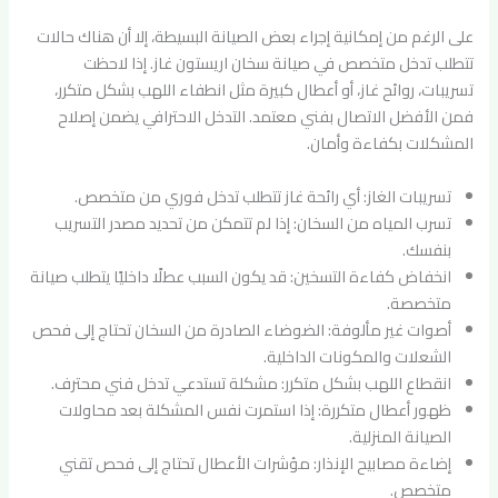
على الرغم من إمكانية إجراء بعض الصيانة البسيطة، إلا أن هناك حالات
تتطلب تدخل متخصص في صيانة سخان اريستون غاز. إذا لاحظت
تسريبات، روائح غاز، أو أعطال كبيرة مثل انطفاء اللهب بشكل متكرر،
فمن الأفضل الاتصال بفني معتمد. التدخل الاحترافي يضمن إصلاح
المشكلات بكفاءة وأمان.
تسريبات الغاز: أي رائحة غاز تتطلب تدخل فوري من متخصص.
تسرب المياه من السخان: إذا لم تتمكن من تحديد مصدر التسريب
بنفسك.
انخفاض كفاءة التسخين: قد يكون السبب عطلًا داخليًا يتطلب صيانة
متخصصة.
أصوات غير مألوفة: الضوضاء الصادرة من السخان تحتاج إلى فحص
الشعلات والمكونات الداخلية.
انقطاع اللهب بشكل متكرر: مشكلة تستدعي تدخل فني محترف.
ظهور أعطال متكررة: إذا استمرت نفس المشكلة بعد محاولات
الصيانة المنزلية.
إضاءة مصابيح الإنذار: مؤشرات الأعطال تحتاج إلى فحص تقني
متخصص.