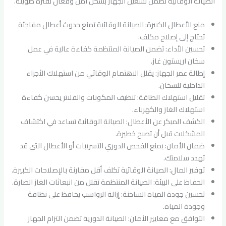
الصيانة الوقائية تضمن تشغيل الجهاز بشكل آمن وفعّال لفترة طويلة.
منع الأعطال الكبيرة: الصيانة الوقائية تمنع حدوث أعطال مفاجئة
تحتاج إلى إصلاح مكلف.
تحسين الأداء: تضمن الصيانة المنتظمة كفاءة عالية في عمل
سخان اريستون غاز.
إطالة عمر الجهاز: يقلل الاهتمام الوقائي من استهلاك الأجزاء
الداخلية للسخان.
تقليل استهلاك الطاقة: تنظيف المكونات والفلاتر يحسن كفاءة
استهلاك الغاز والكهرباء.
الكشف المبكر عن الأعطال: الصيانة الوقائية تساعد في اكتشاف
المشكلات قبل أن تصبح خطيرة.
ضمان الأمان: يمنع الفحص الدوري التسريبات أو الأعطال التي قد
تهدد سلامتك.
توفير المال: الصيانة الوقائية تكلف أقل مقارنة بالإصلاحات الكبيرة.
الحفاظ على البيئة: الصيانة المنتظمة تقلل من انبعاثات الغاز الضارة.
تحسين جودة المياه الساخنة: إزالة الرواسب يحافظ على نظافة
وجودة المياه.
التوافق مع معايير الأمان: الصيانة الدورية تضمن التزام الجهاز