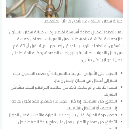
صيانة سخان اريستون غاز بأيدي خبرائنا المتخصصين
يعتبر تحديد الأعطال خطوة أساسية لضمان إجراء صيانة سخان اريستون
غاز بكفاءة. اكتشاف المشكلات مثل التسريبات، انخفاض كفاءة
التسخين، أو انطفاء اللهب يساعد في إصلاحها سريعًا قبل أن تتفاقم.
من خلال الأدوات المناسبة والإجراءات الصحيحة، يمكنك الحفاظ على
عمل الجهاز بشكل مثالي.
التعرف على الأعراض الأولية: كالتسريبات أو ضعف التسخين، حيث
تشير إلى أعطال في سخان اريستون غاز.
تفقد الأنابيب والوصلات: تأكد من سلامة الخراطيم لتجنب مشاكل
التسريب.
التحقق من الشعلات: إذا كان اللهب غير منتظم، فقد تكون بحاجة
إلى تنظيف أو استبدال الشعلات.
فحص درجة الحرارة: قارن بين إعدادات الحرارة والأداء الفعلي للجهاز.
التحقق من صمام الأمان: يعمل على منع زيادة الضغط داخل
السخان.