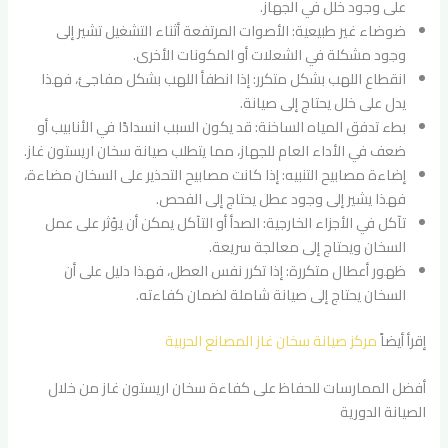
على وجود خلل في الجهاز.
ضوضاء غير طبيعية: الأصوات المرتفعة أثناء التشغيل تشير إلى
وجود مشكلة في الشعلات أو المكونات الأخرى.
انقطاع اللهب بشكل متكرر: إذا انطفأ اللهب بشكل مفاجئ، فهذا
يدل على خلل يحتاج إلى صيانة.
بطء تدفق المياه الساخنة: قد يكون السبب انسدادًا في الأنابيب أو
ضعف في الأداء العام للجهاز، مما يتطلب صيانة سخان اريستون غاز.
إضاءة مصابيح التنبيه: إذا كانت مصابيح التحذير على السخان مضاءة،
فهذا يشير إلى وجود عطل يحتاج إلى الفحص.
تآكل في الأجزاء الخارجية: الصدأ أو التآكل يمكن أن يؤثر على عمل
السخان ويحتاج إلى معالجة سريعة.
ظهور أعطال متكررة: إذا تكرر نفس العطل، فهذا دليل على أن
السخان يحتاج إلى صيانة شاملة لضمان كفاءته.
إقرأ أيضاً
مركز صيانة سخان غاز المصانع الحربية
أفضل الممارسات للحفاظ على كفاءة سخان اريستون غاز من خلال
الصيانة الدورية