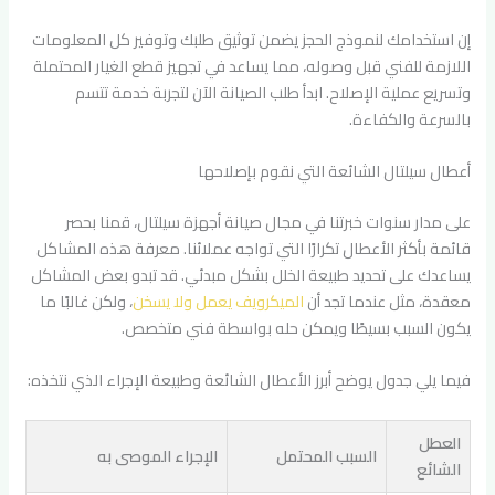
إن استخدامك لنموذج الحجز يضمن توثيق طلبك وتوفير كل المعلومات
اللازمة للفني قبل وصوله، مما يساعد في تجهيز قطع الغيار المحتملة
وتسريع عملية الإصلاح. ابدأ طلب الصيانة الآن لتجربة خدمة تتسم
بالسرعة والكفاءة.
أعطال سيلتال الشائعة التي نقوم بإصلاحها
على مدار سنوات خبرتنا في مجال صيانة أجهزة سيلتال، قمنا بحصر
قائمة بأكثر الأعطال تكرارًا التي تواجه عملائنا. معرفة هذه المشاكل
يساعدك على تحديد طبيعة الخلل بشكل مبدئي. قد تبدو بعض المشاكل
معقدة، مثل عندما تجد أن
الميكرويف يعمل ولا يسخن
، ولكن غالبًا ما
يكون السبب بسيطًا ويمكن حله بواسطة فني متخصص.
فيما يلي جدول يوضح أبرز الأعطال الشائعة وطبيعة الإجراء الذي نتخذه:
العطل
السبب المحتمل
الإجراء الموصى به
الشائع