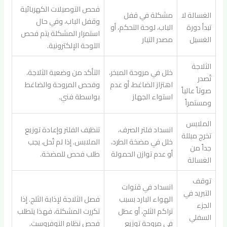
فحص التوصيلات الكهربائية
الغسالة لا
مشكلة في قفل
وقفل الباب، وفي حال
تبدأ دورة
الباب، لوحة التحكم، أو
استمرار المشكلة يتم فحص
الغسيل
مصدر التيار
اللوحة الإلكترونية.
الثلاجة
خلل في مروحة المبخر،
التأكد من وضعية الثلاجة،
تُصدر
اهتزاز الضاغط، أو عدم
وفحص المروحة والضاغط
صوتاً عالياً
استواء الجهاز
بواسطة فني.
ومستمراً
الملابس
انسداد فلتر الصرف،
تنظيف الفلتر وإعادة توزيع
تخرج مبللة
خلل في مضخة الطرد،
الملابس. إذا لم تُحل، يجب
جداً من
أو عدم توازن الحمولة
طلب فحص للمضخة.
الغسالة
توقف
انسداد في قنوات
التبريد في
الهواء البارد بسبب
فصل الثلاجة لإذابة الثلج. إذا
الجزء
تراكم الثلج، أو عطل
تكررت المشكلة، فهذا يتطلب
السفلي
في مروحة توزيع
فحص نظام النوفروست.