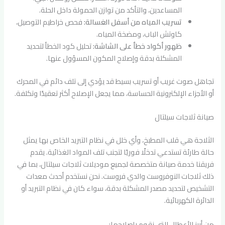
المساعدين، والتأكد من توازن الحمولة داخل الحلة.
تسريب المياه من أسفل الغسالة:
فحص خراطيم التوصيل،
كاوتش الباب، ومضخة المياه.
ظهور أكواد خطأ على الشاشة:
تحليل كود الخطأ لتحديد
المشكلة بدقة وإصلاح المكون المسؤول عنها.
تجاهل صوت غريب أو تسريب بسيط قد يؤدي إلى تلف دائم في المحرك
أو الأجزاء الإلكترونية الحساسة، مما يجعل الإصلاح أكثر تعقيدًا وتكلفة.
صيانة ثلاجات سيلتال
الثلاجة هي قلب المطبخ، وأي خلل في نظام التبريد الخاص بها يمثل
حالة طارئة تستدعي تدخلًا فوريًا لتجنب تلف المواد الغذائية. يقدم
فريقنا خدمة صيانة متخصصة لجميع موديلات ثلاجات سيلتال، بما في
ذلك ثلاجات النوفروست والدي فروست. نحن نستخدم أحدث معدات
التشخيص لتحديد مصدر المشكلة بدقة، سواء كان في نظام التبريد أو
الدائرة الكهربائية.
من أبرز الأعطال التي نقوم بإصلاحها: