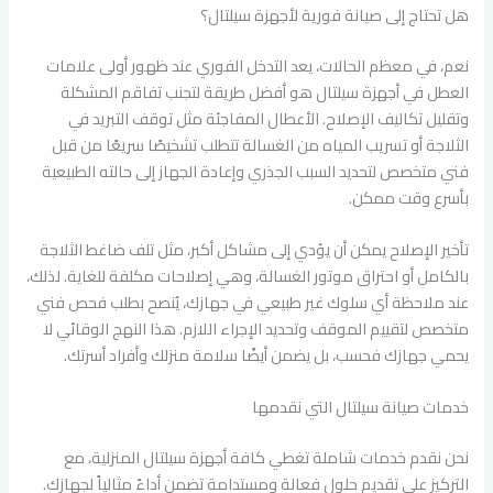
هل تحتاج إلى صيانة فورية لأجهزة سيلتال؟
نعم، في معظم الحالات، يعد التدخل الفوري عند ظهور أولى علامات
العطل في أجهزة سيلتال هو أفضل طريقة لتجنب تفاقم المشكلة
وتقليل تكاليف الإصلاح. الأعطال المفاجئة مثل توقف التبريد في
الثلاجة أو تسريب المياه من الغسالة تتطلب تشخيصًا سريعًا من قبل
فني متخصص لتحديد السبب الجذري وإعادة الجهاز إلى حالته الطبيعية
بأسرع وقت ممكن.
تأخير الإصلاح يمكن أن يؤدي إلى مشاكل أكبر، مثل تلف ضاغط الثلاجة
بالكامل أو احتراق موتور الغسالة، وهي إصلاحات مكلفة للغاية. لذلك،
عند ملاحظة أي سلوك غير طبيعي في جهازك، يُنصح بطلب فحص فني
متخصص لتقييم الموقف وتحديد الإجراء اللازم. هذا النهج الوقائي لا
يحمي جهازك فحسب، بل يضمن أيضًا سلامة منزلك وأفراد أسرتك.
خدمات صيانة سيلتال التي نقدمها
نحن نقدم خدمات شاملة تغطي كافة أجهزة سيلتال المنزلية، مع
التركيز على تقديم حلول فعالة ومستدامة تضمن أداءً مثالياً لجهازك.