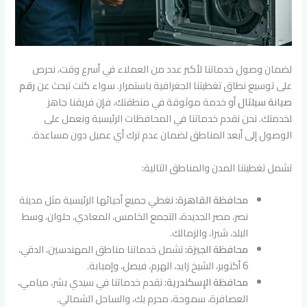
لضمان وصول خدماتنا لأكبر عدد من العملاء في أسرع وقت، نحرص
على توسيع نطاق تغطيتنا الجغرافية باستمرار. سواء كنت تبحث عن
رقم
صيانة سيلتال
أو خدمة موثوقة في منطقتك، فإن فريقنا جاهز
لخدمتك. نحن نقدم خدماتنا في المحافظات الرئيسية ونعمل على
الوصول إلى أبعد المناطق لضمان عدم ترك أي عميل دون مساعدة.
تشمل تغطيتنا المدن والمناطق التالية:
محافظة القاهرة:
نغطي جميع أحيائها الرئيسية مثل مدينة
نصر، مصر الجديدة، التجمع الخامس، المعادي، حلوان، وسط
البلد، شبرا، والزمالك.
محافظة الجيزة:
تشمل خدماتنا مناطق المهندسين، الدقي،
6 أكتوبر، الشيخ زايد، الهرم، فيصل، وإمبابة.
محافظة الإسكندرية:
نقدم خدماتنا في سيدي بشر، ميامي،
العصافرة، سموحة، محرم بك، والساحل الشمالي.