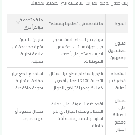
إليك جدول يوضح الميزات التنافسية التي نضمنها لعملائنا:
ما قد تجده في
الميزة
ما نقدمه في “صلحها بنفسك”
مراكز أخرى
فريق من الخبراء المتخصصين
فنيون عامون
فنيون
في أجهزة سيلتال، يخضعون
بخبرة محدودة في
معتمدون
لتدريب مستمر على أحدث
علامة تجارية
ومدربون
الموديلات.
معينة.
استخدام
نلتزم باستخدام قطع غيار سيلتال
استخدام قطع غيار
قطع غيار
الأصلية 100% لضمان أقصى
مقلدة أو تجارية
أصلية
كفاءة وعمر افتراضي للجهاز.
بجودة منخفضة.
ضمان
نقدم ضمانًا موثقًا على عملية
على
الإصلاح وقطع الغيار التي يتم
ضمان محدود أو
الصيانة
استبدالها، مما يمنحك ثقة
غير موجود.
وقطع
كاملة.
الغيار