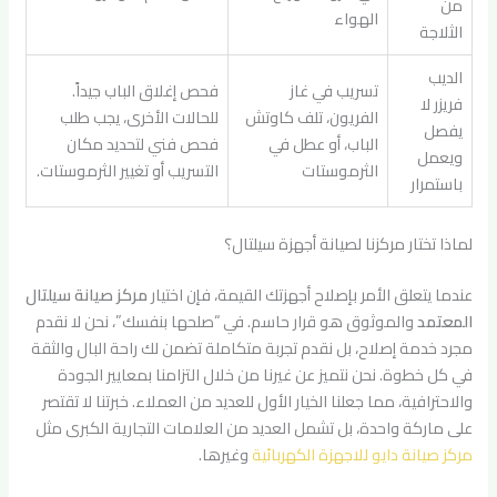
من
الهواء
الثلاجة
الديب
تسريب في غاز
فحص إغلاق الباب جيداً.
فريزر لا
الفريون، تلف كاوتش
للحالات الأخرى، يجب طلب
يفصل
الباب، أو عطل في
فحص فني لتحديد مكان
ويعمل
الثرموستات
التسريب أو تغيير الثرموستات.
باستمرار
لماذا تختار مركزنا لصيانة أجهزة سيلتال؟
عندما يتعلق الأمر بإصلاح أجهزتك القيمة، فإن اختيار
مركز صيانة سيلتال
المعتمد
والموثوق هو قرار حاسم. في “صلحها بنفسك”، نحن لا نقدم
مجرد خدمة إصلاح، بل نقدم تجربة متكاملة تضمن لك راحة البال والثقة
في كل خطوة. نحن نتميز عن غيرنا من خلال التزامنا بمعايير الجودة
والاحترافية، مما جعلنا الخيار الأول للعديد من العملاء. خبرتنا لا تقتصر
على ماركة واحدة، بل تشمل العديد من العلامات التجارية الكبرى مثل
مركز صيانة دايو للاجهزة الكهربائية
وغيرها.