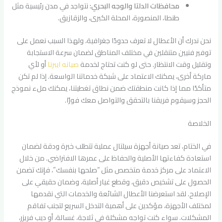
محافظات الدلتا والوجه البحري:
نتواجد في مدن رئيسية مثل
طنطا، المنصورة، المحلة الكبرى، والزقازيق.
نحن ندرك أن الأعطال لا تعرف حدودًا جغرافية، ولهذا السبب نعمل على
توفير فنيين متنقلين في مختلف المناطق لضمان سرعة الاستجابة
وتقليل وقت الانتظار. حتى لو كنت تحتاج لخدمة
صيانه ايبرنا
أو لأي
ماركة أخرى، يمكنك الاعتماد على شبكة خدماتنا الواسعة. إذا لم تكن
متأكدًا مما إذا كانت منطقتك ضمن نطاق تغطيتنا، يمكنك ملء نموذج
الحجز وسيقوم فريقنا بالتحقق والتواصل معك فورًا.
الخلاصة
في الختام، تعد صيانة أجهزة سيلتال عملية تتطلب خبرة ودقة لضمان
استعادة كفاءتها الأصلية والحفاظ على عمرها الافتراضي. من خلال
الاعتماد على مركز خدمة متخصص مثل “صلحها بنفسك”، فإنك تضمن
الحصول على تشخيص دقيق، وقطع غيار أصلية، وضمان حقيقي على
الإصلاح. لقد استعرضنا الأعطال الشائعة والخدمات التي نقدمها
لمختلف الأجهزة، مؤكدين على أهمية التدخل السريع لتجنب تفاقم
المشكلات. سواء كنت تواجه مشكلة في ثلاجة، غسالة، أو ديب فريزر،