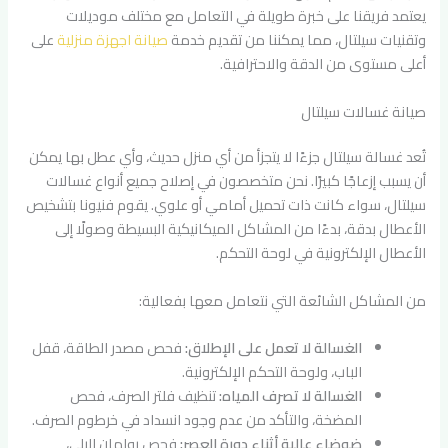
يعتمد فريقنا على خبرة طويلة في التعامل مع مختلف موديلات
وتقنيات سيلتال، مما يمكننا من تقديم خدمة
صيانة اجهزة منزلية
على
أعلى مستوى من الدقة والاحترافية.
صيانة غسالات سيلتال
تُعد غسالة سيلتال جزءًا لا يتجزأ من أي منزل حديث، وأي عطل بها يمكن
أن يسبب إزعاجًا كبيرًا. نحن متخصصون في إصلاح جميع أنواع غسالات
سيلتال، سواء كانت ذات تحميل أمامي أو علوي. يقوم فنيونا بتشخيص
الأعطال بدقة، بدءًا من المشاكل الميكانيكية البسيطة وصولًا إلى
الأعطال الإلكترونية في لوحة التحكم.
من المشاكل الشائعة التي نتعامل معها بفعالية:
الغسالة لا تعمل على الإطلاق:
فحص مصدر الطاقة، قفل
الباب، ولوحة التحكم الإلكترونية.
الغسالة لا تصرف المياه:
تنظيف فلتر الصرف، فحص
المضخة، والتأكد من عدم وجود انسداد في خرطوم الصرف.
ضوضاء عالية أثناء دورة العصر:
فحص رولمان البلي،