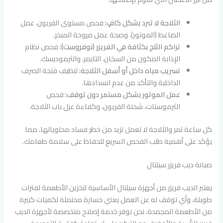
الثلاجة لا تبرد بشكل كافٍ:
فحص مستوى الفريون، عمل
الضاغط (الموتور)، وصحة عمل مروحة المبخر.
تراكم الثلج بكثافة في الفريزر (نوفروست):
فحص نظام
الإذابة المكون من السخان، التايمر، والثرموديسك.
تسريب مياه داخل أو أسفل الثلاجة:
تنظيف فتحة الصرف
الداخلية والتأكد من عدم انسدادها.
عمل الموتور بشكل مستمر دون توقف:
فحص
الثرموستات، شحنة الفريون، وكفاءة عزل باب الثلاجة.
كل ساعة تمر والثلاجة لا تعمل تزيد من خطر فساد محتوياتها، مما
يؤكد على أهمية طلب الفحص السريع للحفاظ على سلامة طعامك.
صيانة ديب فريزر سيلتال
يعتبر الديب فريزر من أجهزة سيلتال الأساسية لتخزين الأطعمة لفترات
طويلة، وأي توقف له عن العمل يعني خسارة محتملة لكميات كبيرة
من الأطعمة المجمدة. نحن نوفر خدمة إصلاح متخصصة لأجهزة الديب