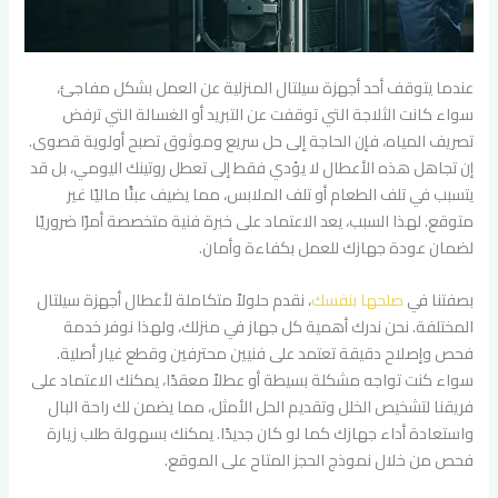
عندما يتوقف أحد أجهزة سيلتال المنزلية عن العمل بشكل مفاجئ،
سواء كانت الثلاجة التي توقفت عن التبريد أو الغسالة التي ترفض
تصريف المياه، فإن الحاجة إلى حل سريع وموثوق تصبح أولوية قصوى.
إن تجاهل هذه الأعطال لا يؤدي فقط إلى تعطل روتينك اليومي، بل قد
يتسبب في تلف الطعام أو تلف الملابس، مما يضيف عبئًا ماليًا غير
متوقع. لهذا السبب، يعد الاعتماد على خبرة فنية متخصصة أمرًا ضروريًا
لضمان عودة جهازك للعمل بكفاءة وأمان.
بصفتنا في
صلحها بنفسك
، نقدم حلولاً متكاملة لأعطال أجهزة سيلتال
المختلفة. نحن ندرك أهمية كل جهاز في منزلك، ولهذا نوفر خدمة
فحص وإصلاح دقيقة تعتمد على فنيين محترفين وقطع غيار أصلية.
سواء كنت تواجه مشكلة بسيطة أو عطلاً معقدًا، يمكنك الاعتماد على
فريقنا لتشخيص الخلل وتقديم الحل الأمثل، مما يضمن لك راحة البال
واستعادة أداء جهازك كما لو كان جديدًا. يمكنك بسهولة طلب زيارة
فحص من خلال نموذج الحجز المتاح على الموقع.