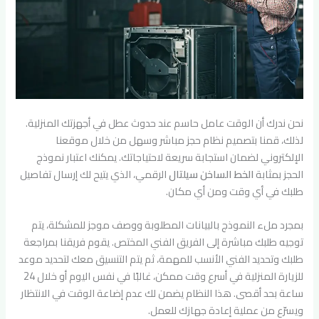
نحن ندرك أن الوقت عامل حاسم عند حدوث عطل في أجهزتك المنزلية.
لذلك، قمنا بتصميم نظام حجز مباشر وسهل من خلال موقعنا
الإلكتروني لضمان استجابة سريعة لاحتياجاتك. يمكنك اعتبار نموذج
الحجز بمثابة
الخط الساخن سيلتال
الرقمي، الذي يتيح لك إرسال تفاصيل
طلبك في أي وقت ومن أي مكان.
بمجرد ملء النموذج بالبيانات المطلوبة ووصف موجز للمشكلة، يتم
توجيه طلبك مباشرة إلى الفريق الفني المختص. يقوم فريقنا بمراجعة
طلبك وتحديد الفني الأنسب للمهمة، ثم يتم التنسيق معك لتحديد موعد
للزيارة المنزلية في أسرع وقت ممكن، غالبًا في نفس اليوم أو خلال 24
ساعة بحد أقصى. هذا النظام يضمن لك عدم إضاعة الوقت في الانتظار
ويسرّع من عملية إعادة جهازك للعمل.