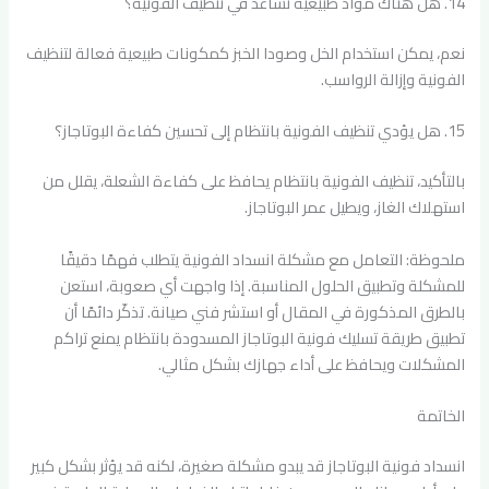
14. هل هناك مواد طبيعية تساعد في تنظيف الفونية؟
نعم، يمكن استخدام الخل وصودا الخبز كمكونات طبيعية فعالة لتنظيف
الفونية وإزالة الرواسب.
15. هل يؤدي تنظيف الفونية بانتظام إلى تحسين كفاءة البوتاجاز؟
بالتأكيد، تنظيف الفونية بانتظام يحافظ على كفاءة الشعلة، يقلل من
استهلاك الغاز، ويطيل عمر البوتاجاز.
ملحوظة: التعامل مع مشكلة انسداد الفونية يتطلب فهمًا دقيقًا
للمشكلة وتطبيق الحلول المناسبة. إذا واجهت أي صعوبة، استعن
بالطرق المذكورة في المقال أو استشر فني صيانة. تذكّر دائمًا أن
تطبيق طريقة تسليك فونية البوتاجاز المسدودة بانتظام يمنع تراكم
المشكلات ويحافظ على أداء جهازك بشكل مثالي.
الخاتمة
انسداد فونية البوتاجاز قد يبدو مشكلة صغيرة، لكنه قد يؤثر بشكل كبير