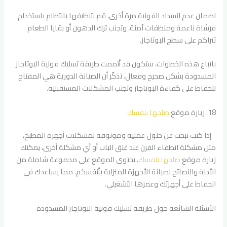
لضمان عدم انسداد الفونية مرة أخرى، قم بتنظيفها بانتظام باستخدام
فرشاة ناعمة ومنظفات آمنة، وتجنب ترك الدهون أو بقايا الطعام
تتراكم على سطح البوتاجاز.
باتباع هذه الخطوات، ستكون قد أتممت طريقة تسليك فونية البوتاجاز
المسدودة بشكل صحيح وفعال. تذكّر أن الصيانة الدورية هي المفتاح
للحفاظ على كفاءة البوتاجاز وتجنب المشكلات المستقبلية.
18. زيارة موقع
صلحها بنفسك
إذا كنت تبحث عن حلول عملية وموثوقة لمشكلات أجهزة المطبخ،
مثل مشكلة انطفاء الفرن عند غلق الباب أو أي مشكلة أخرى، يمكنك
زيارة موقع
صلحها بنفسك
. يحتوي الموقع على مجموعة شاملة من
الأدلة والنصائح لصيانة الأجهزة المنزلية بأنفسكم، مما يساعدك في
الحفاظ على أجهزتك وعمرها التشغيلي.
الأسئلة الشائعة حول طريقة تسليك فونية البوتاجاز المسدودة