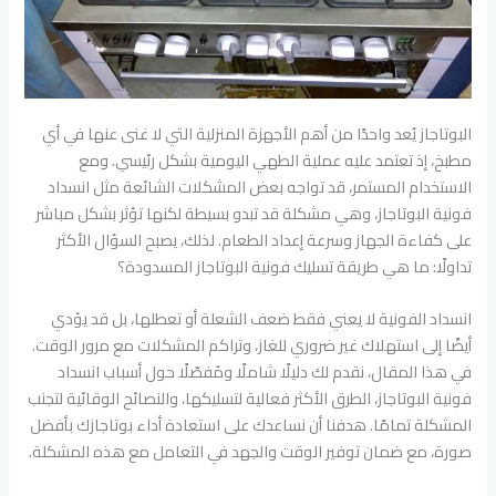
البوتاجاز يُعد واحدًا من أهم الأجهزة المنزلية التي لا غنى عنها في أي
مطبخ، إذ تعتمد عليه عملية الطهي اليومية بشكل رئيسي. ومع
الاستخدام المستمر، قد تواجه بعض المشكلات الشائعة مثل انسداد
فونية البوتاجاز، وهي مشكلة قد تبدو بسيطة لكنها تؤثر بشكل مباشر
على كفاءة الجهاز وسرعة إعداد الطعام. لذلك، يصبح السؤال الأكثر
تداولًا: ما هي طريقة تسليك فونية البوتاجاز المسدودة؟
انسداد الفونية لا يعني فقط ضعف الشعلة أو تعطلها، بل قد يؤدي
أيضًا إلى استهلاك غير ضروري للغاز، وتراكم المشكلات مع مرور الوقت.
في هذا المقال، نقدم لك دليلًا شاملًا ومُفصّلًا حول أسباب انسداد
فونية البوتاجاز، الطرق الأكثر فعالية لتسليكها، والنصائح الوقائية لتجنب
المشكلة تمامًا. هدفنا أن نساعدك على استعادة أداء بوتاجازك بأفضل
صورة، مع ضمان توفير الوقت والجهد في التعامل مع هذه المشكلة.