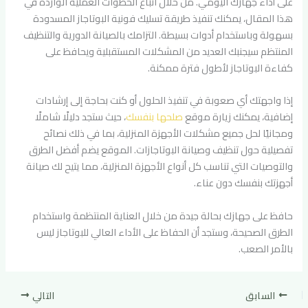
على أداء جهازك اليومي. من خلال اتباع الخطوات العملية الواردة في
هذا المقال، يمكنك تنفيذ طريقة تسليك فونية البوتاجاز المسدودة
بسهولة وباستخدام أدوات بسيطة. التزامك بالصيانة الدورية والتنظيف
المنتظم سيجنبك العديد من المشكلات المستقبلية ويحافظ على
كفاءة البوتاجاز لأطول فترة ممكنة.
إذا واجهتك أي صعوبة في تنفيذ الحلول أو كنت بحاجة إلى إرشادات
إضافية، يمكنك زيارة موقع
صلحها بنفسك
، حيث ستجد دليلًا شاملًا
ومجانيًا لحل جميع مشكلات الأجهزة المنزلية، بما في ذلك نصائح
تفصيلية حول تنظيف وصيانة البوتاجازات. الموقع يضم أفضل الطرق
والتوصيات التي تناسب كل أنواع الأجهزة المنزلية، مما يتيح لك صيانة
أجهزتك بنفسك دون عناء.
حافظ على جهازك بحالة جيدة من خلال العناية المنتظمة واستخدام
الطرق الصحيحة، وستجد أن الحفاظ على الأداء العالي للبوتاجاز ليس
بالأمر الصعب.
السابق
التالي