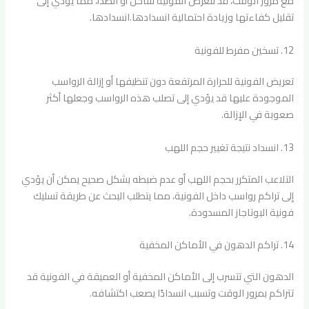
مع مرور الوقت، قد تتعرض الفونية للتآكل أو الصدأ، مما يؤدي إلى
تقليل كفاءتها وزيادة احتمالية انسدادها.انسدادها.
12. تسخين مفرط للفونية
تعريض الفونية للحرارة المرتفعة دون تنظيفها أو إزالة الرواسب
الموجودة عليها قد يؤدي إلى تصلب هذه الرواسب وجعلها أكثر
صعوبة في الإزالة.
13. انسداد نتيجة تغيير حجم اللهب
التلاعب المتكرر بحجم اللهب أو عدم ضبطه بشكل صحيح يمكن أن يؤدي
إلى تراكم رواسب داخل الفونية، مما يتطلب البحث عن طريقة تسليك
فونية البوتاجاز المسدودة.
14. تراكم الدهون في الأماكن المخفية
الدهون التي تتسرب إلى الأماكن المخفية أو العميقة في الفونية قد
تتراكم بمرور الوقت وتسبب انسدادًا يصعب اكتشافه.