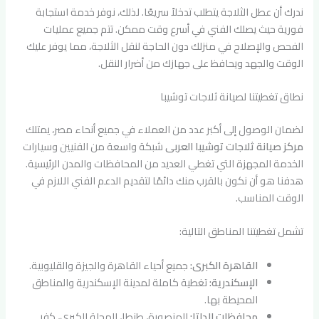
ندرك أن عطل الثلاجة يتطلب تدخلاً سريعًا. لذلك، نوفر خدمة استجابة
فورية حيث يصلك الفني في أسرع وقت ممكن. تتم جميع عمليات
الفحص والإصلاح في منزلك دون الحاجة لنقل الثلاجة، مما يوفر عليك
الوقت والجهد ويحافظ على جهازك من أضرار النقل.
نطاق تغطيتنا لصيانة ثلاجات توشيبا
لضمان الوصول إلى أكبر عدد من العملاء في جميع أنحاء مصر، يمتلك
مركز صيانة ثلاجات توشيبا العربى
شبكة واسعة من الفنيين وسيارات
الخدمة المجهزة التي تغطي العديد من المحافظات والمدن الرئيسية.
هدفنا هو أن نكون بالقرب منك دائمًا لتقديم الدعم الفني اللازم في
الوقت المناسب.
تشمل تغطيتنا المناطق التالية:
القاهرة الكبرى:
جميع أحياء القاهرة والجيزة والقليوبية.
الإسكندرية:
تغطية كاملة لمدينة الإسكندرية والمناطق
المحيطة بها.
محافظات الدلتا:
المنصورة، طنطا، المحلة الكبرى، كفر