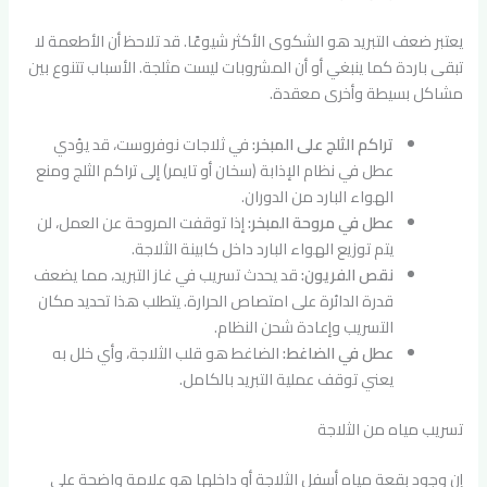
يعتبر ضعف التبريد هو الشكوى الأكثر شيوعًا. قد تلاحظ أن الأطعمة لا
تبقى باردة كما ينبغي أو أن المشروبات ليست مثلجة. الأسباب تتنوع بين
مشاكل بسيطة وأخرى معقدة.
تراكم الثلج على المبخر:
في ثلاجات نوفروست، قد يؤدي
عطل في نظام الإذابة (سخان أو تايمر) إلى تراكم الثلج ومنع
الهواء البارد من الدوران.
عطل في مروحة المبخر:
إذا توقفت المروحة عن العمل، لن
يتم توزيع الهواء البارد داخل كابينة الثلاجة.
نقص الفريون:
قد يحدث تسريب في غاز التبريد، مما يضعف
قدرة الدائرة على امتصاص الحرارة. يتطلب هذا تحديد مكان
التسريب وإعادة شحن النظام.
عطل في الضاغط:
الضاغط هو قلب الثلاجة، وأي خلل به
يعني توقف عملية التبريد بالكامل.
تسريب مياه من الثلاجة
إن وجود بقعة مياه أسفل الثلاجة أو داخلها هو علامة واضحة على