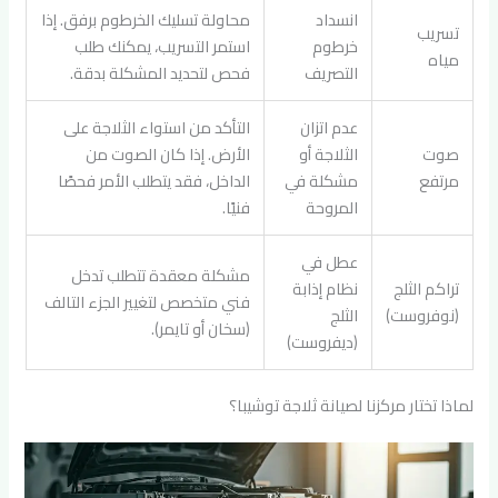
انسداد
محاولة تسليك الخرطوم برفق. إذا
تسريب
خرطوم
استمر التسريب، يمكنك طلب
مياه
التصريف
فحص لتحديد المشكلة بدقة.
عدم اتزان
التأكد من استواء الثلاجة على
صوت
الثلاجة أو
الأرض. إذا كان الصوت من
مرتفع
مشكلة في
الداخل، فقد يتطلب الأمر فحصًا
المروحة
فنيًا.
عطل في
مشكلة معقدة تتطلب تدخل
تراكم الثلج
نظام إذابة
فني متخصص لتغيير الجزء التالف
(نوفروست)
الثلج
(سخان أو تايمر).
(ديفروست)
لماذا تختار مركزنا لصيانة ثلاجة توشيبا؟