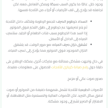
وجود خلل. غالبًا ما يكون السبب بسيطًا ويمكن التعامل معه، لكن
تجاهله قد يؤدي إلى تلف الأرضيات أو أجزاء من الثلاجة نفسها.
انسداد خرطوم الصرف:
تتجمع الرطوبة وتتكثف داخل الثلاجة
ثم يتم تصريفها عبر خرطوم إلى طبق التبخير فوق الموتور.
إذا انسد هذا الخرطوم بسبب فتات الطعام أو الجليد، ستتسرب
المياه إلى الداخل أو الأسفل.
تشقق خزان صرف المياه:
مع مرور الوقت، قد يتشقق
الخزان الموجود فوق الموتور مما يؤدي إلى تسرب المياه.
في حال واجهت مشاكل مماثلة مع ماركات أخرى، يمكنك الإطلاع على
دليلنا حول
رقم صيانة كريازى للثلاجات
للحصول على معلومات مفيدة.
صدور صوت عالي أو مزعج
الأصوات الطبيعية للثلاجة تشمل همهمة خفيفة من الموتور أو صوت
تدفق سائل التبريد. لكن الأصوات العالية والمستمرة مثل الطقطقة، أو
الاهتزاز، أو الصرير تشير إلى وجود مشكلة.