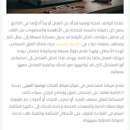
عندما تتوقف ثلاجة توشيبا فجأة عن العمل أو يبدأ أداؤها في التراجع،
يصبح كل دقيقة حاسمة للحفاظ على الأطعمة والمشروبات من التلف.
إن تجاهل مؤشرات الخلل الأولية قد يحول مشكلة بسيطة إلى عطل كبير
ومكلف. بصفتنا خبراء في
صلحها بنفسك
، ندرك تمامًا القلق المصاحب
لهذه الأعطال، ولهذا نقدم حلولاً سريعة وموثوقة لضمان عودة
جهازك للعمل بكفاءة تامة. يهدف هذا الدليل الشامل إلى استعراض
أبرز المشاكل التي قد تواجهها مع ثلاجتك وكيفية التعامل معها
بفعالية.
يقدم فريقنا المتخصص في
مركز صيانة ثلاجات توشيبا العربى
خدمة
احترافية تعتمد على تشخيص دقيق وإصلاح فوري. سواء كانت
المشكلة تتعلق بضعف التبريد، أو تسريب للمياه، أو أصوات غير طبيعية،
فإننا نمتلك الخبرة والمعدات اللازمة لإعادة ثلاجتك إلى حالتها المثالية.
استمر في القراءة لتتعرف على الأعطال الشائعة وكيفية طلب خدمة
الصيانة المنزلية بسهولة.