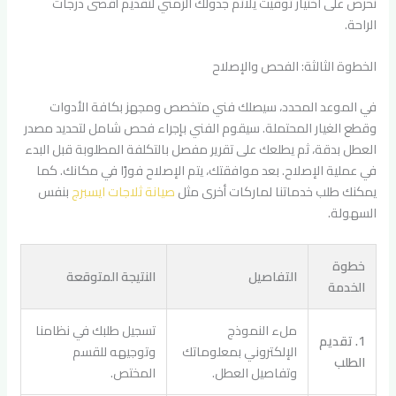
نحرص على اختيار توقيت يلائم جدولك الزمني لتقديم أقصى درجات
الراحة.
الخطوة الثالثة: الفحص والإصلاح
في الموعد المحدد، سيصلك فني متخصص ومجهز بكافة الأدوات
وقطع الغيار المحتملة. سيقوم الفني بإجراء فحص شامل لتحديد مصدر
العطل بدقة، ثم يطلعك على تقرير مفصل بالتكلفة المطلوبة قبل البدء
في عملية الإصلاح. بعد موافقتك، يتم الإصلاح فورًا في مكانك. كما
يمكنك طلب خدماتنا لماركات أخرى مثل
صيانة ثلاجات ايسبرج
بنفس
السهولة.
خطوة
التفاصيل
النتيجة المتوقعة
الخدمة
ملء النموذج
تسجيل طلبك في نظامنا
1. تقديم
الإلكتروني بمعلوماتك
وتوجيهه للقسم
الطلب
وتفاصيل العطل.
المختص.