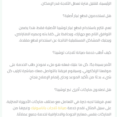
الرئيسية، لتقليل فترة تعطل الثلاجة قدر الإمكان.
هل تستخدمون قطع غيار أصلية؟
نعم، نلتزم باستخدام قطع غيار توشيبا الأصلية فقط. هذا يضمن
التوافق التام مع جهازك، ويحافظ على كفاءته وعمره الافتراضي،
ويجنبك المشاكل المستقبلية الناتجة عن استخدام قطع مقلدة.
كيف أطلب خدمة صيانة ثلاجات توشيبا؟
الأمر بسيط جدًا. كل ما عليك فعله هو ملء نموذج طلب الخدمة على
موقعنا الإلكتروني، وسيقوم فريقنا بالتواصل معك مباشرة لترتيب كل
شيء، بدءًا من تأكيد الموعد وحتى إتمام الإصلاح بنجاح.
هل تصلحون ماركات أخرى غير توشيبا؟
نعم، فريقنا لديه خبرة في التعامل مع مختلف ماركات الأجهزة المنزلية.
على سبيل المثال، نقدم خدمة
صيانة ثلاجات باناسونيك
وغيرها من
الماركات بنفس معايير الجودة والاحترافية لخدمة جميع عملائنا.