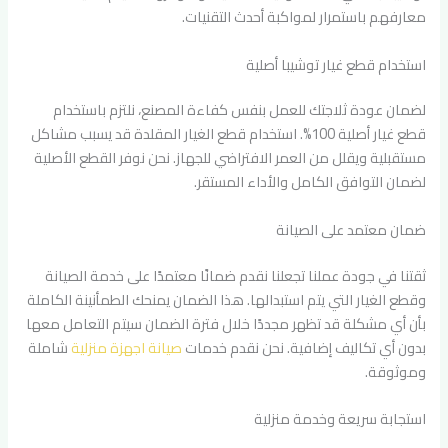
معارفهم باستمرار لمواكبة أحدث التقنيات.
استخدام قطع غيار توشيبا أصلية
لضمان عودة ثلاجتك للعمل بنفس كفاءة المصنع، نلتزم باستخدام
قطع غيار أصلية 100%. استخدام قطع الغيار المقلدة قد يسبب مشاكل
مستقبلية ويقلل من العمر الافتراضي للجهاز. نحن نوفر القطع الأصلية
لضمان التوافق الكامل والأداء المستقر.
ضمان معتمد على الصيانة
ثقتنا في جودة عملنا تجعلنا نقدم ضمانًا معتمدًا على خدمة الصيانة
وقطع الغيار التي يتم استبدالها. هذا الضمان يمنحك الطمأنينة الكاملة
بأن أي مشكلة قد تظهر مجددًا خلال فترة الضمان سيتم التعامل معها
بدون أي تكاليف إضافية. نحن نقدم خدمات
صيانة اجهزة منزلية
شاملة
وموثوقة.
استجابة سريعة وخدمة منزلية