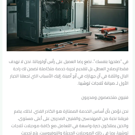
في “صلحها بنفسك”، نضع رضا العميل على رأس أولوياتنا. نحن لا نهدف
فقط لإصلاح العطل، بل لتقديم تجربة خدمة متكاملة تضمن لك راحة
البال والثقة في أن جهازك في أيدٍ أمينة. إليك الأسباب التي تجعلنا الخيار
الأول لـ
صيانة ثلاجات توشيبا
.
فنيون متخصصون ومدربون
نحن نؤمن بأن أساس الخدمة الممتازة هو الكادر الفني. لذلك، يضم
فريقنا نخبة من المهندسين والفنيين المدربين على أعلى مستوى،
والذين يمتلكون خبرة واسعة في التعامل مع كافة موديلات ثلاجات
توشيبا، بما في ذلك الموديلات الحديثة والنوفروست. يتم تحديث