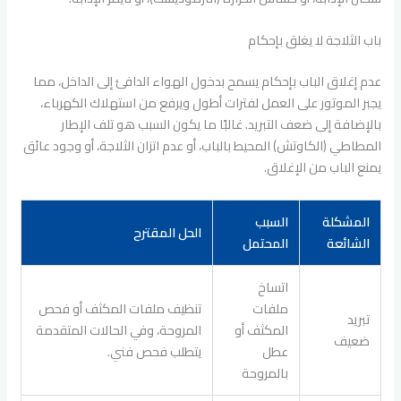
باب الثلاجة لا يغلق بإحكام
عدم إغلاق الباب بإحكام يسمح بدخول الهواء الدافئ إلى الداخل، مما
يجبر الموتور على العمل لفترات أطول ويرفع من استهلاك الكهرباء،
بالإضافة إلى ضعف التبريد. غالبًا ما يكون السبب هو تلف الإطار
المطاطي (الكاوتش) المحيط بالباب، أو عدم اتزان الثلاجة، أو وجود عائق
يمنع الباب من الإغلاق.
المشكلة
السبب
الحل المقترح
الشائعة
المحتمل
اتساخ
ملفات
تنظيف ملفات المكثف أو فحص
تبريد
المكثف أو
المروحة، وفي الحالات المتقدمة
ضعيف
عطل
يتطلب فحص فني.
بالمروحة