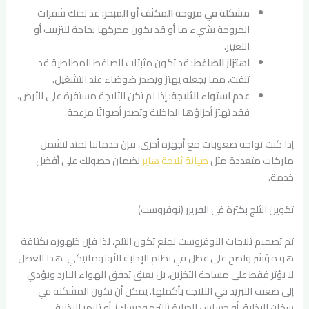
مشكلة في مروحة المكثف أو المبخر:
قد تحتك شفرات
المروحة بشيء ما أو قد يكون محركها بحاجة للتزييت أو
التغيير.
اهتزاز الضاغط:
قد تكون مثبتات الضاغط المطاطية قد
تلفت، مما يجعله يهتز ويصدر ضوضاء عند التشغيل.
عدم استواء الثلاجة:
إذا لم تكن الثلاجة مستقرة على الأرض،
فقد تهتز أجزاؤها الداخلية وتصدر أصواتًا مزعجة.
إذا كنت تواجه صعوبات مع أجهزة أخرى، فإن خدماتنا تمتد لتشمل
ماركات متعددة مثل
صيانة ثلاجة هاير
لضمان حصولك على أفضل
خدمة.
تكوين الثلج بكثرة في الفريزر (نوفروست)
تم تصميم ثلاجات النوفروست لمنع تكون الثلج، لذا فإن ظهوره بكثافة
هو مؤشر واضح على عطل في نظام الإذابة الأوتوماتيكي. هذا العطل
لا يؤثر فقط على مساحة التخزين، بل يعيق تدفق الهواء البارد ويؤدي
إلى ضعف التبريد في الثلاجة بأكملها. يمكن أن تكون المشكلة في
سخان الإذابة، أو حساس الحرارة (الثرموديسك)، أو تايمر الإذابة.