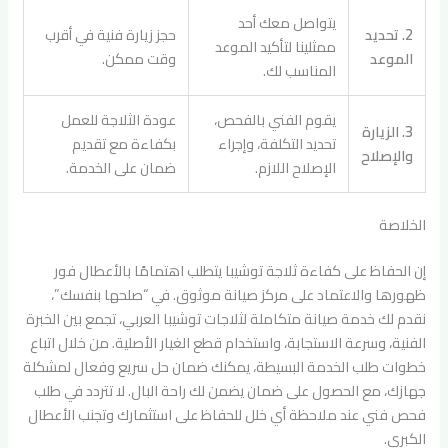
يتواصل معك أحد
2. تحديد
حجز زيارة فنية في أقرب
ممثلينا لتأكيد الموعد
الموعد
وقت ممكن.
المناسب لك.
يقوم الفني بالفحص،
عودة الثلاجة للعمل
3. الزيارة
تحديد التكلفة، وإجراء
بكفاءة مع تقديم
والإصلاح
الإصلاح اللازم.
ضمان على الخدمة.
الخلاصة
إن الحفاظ على كفاءة ثلاجة توشيبا يتطلب اهتمامًا بالأعطال فور
ظهورها والاعتماد على مركز صيانة موثوق. في “صلحها بنفسك”،
نقدم لك خدمة صيانة متكاملة لثلاجات توشيبا العربي، تجمع بين الخبرة
الفنية، وسرعة الاستجابة، واستخدام قطع الغيار الأصلية. من خلال اتباع
خطوات طلب الخدمة البسيطة، يمكنك ضمان حل سريع وفعال لمشكلة
جهازك، مع الحصول على ضمان يضمن لك راحة البال. لا تتردد في طلب
فحص فني عند ملاحظة أي خلل للحفاظ على استثمارك وتجنب الأعطال
الكبرى.