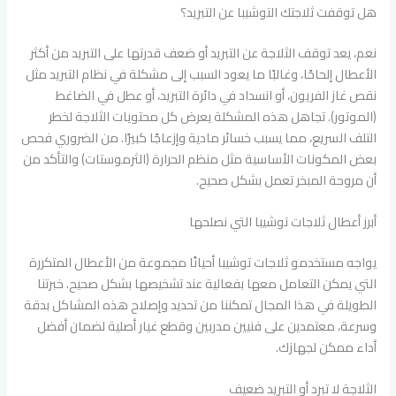
هل توقفت ثلاجتك التوشيبا عن التبريد؟
نعم، يعد توقف الثلاجة عن التبريد أو ضعف قدرتها على التبريد من أكثر
الأعطال إلحاحًا، وغالبًا ما يعود السبب إلى مشكلة في نظام التبريد مثل
نقص غاز الفريون، أو انسداد في دائرة التبريد، أو عطل في الضاغط
(الموتور). تجاهل هذه المشكلة يعرض كل محتويات الثلاجة لخطر
التلف السريع، مما يسبب خسائر مادية وإزعاجًا كبيرًا. من الضروري فحص
بعض المكونات الأساسية مثل منظم الحرارة (الثرموستات) والتأكد من
أن مروحة المبخر تعمل بشكل صحيح.
أبرز أعطال ثلاجات توشيبا التي نصلحها
يواجه مستخدمو ثلاجات توشيبا أحيانًا مجموعة من الأعطال المتكررة
التي يمكن التعامل معها بفعالية عند تشخيصها بشكل صحيح. خبرتنا
الطويلة في هذا المجال تمكننا من تحديد وإصلاح هذه المشاكل بدقة
وسرعة، معتمدين على فنيين مدربين وقطع غيار أصلية لضمان أفضل
أداء ممكن لجهازك.
الثلاجة لا تبرد أو التبريد ضعيف