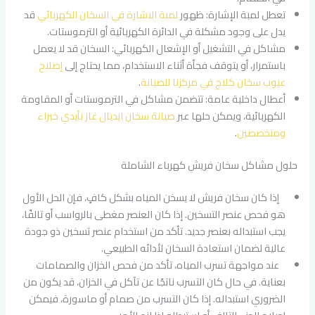
تعطل لمبة الإشارة: ظهور
لمبة الاشارة في السخان الكهربائي
قد
يدل على وجود مشكلة في الدائرة الكهربائية أو الترموستات.
مشاكل في التشغيل أو الإشعال الكهربائي: السخان قد لا يعمل
باستمرار، أو يتوقف فجأة أثناء الاستخدام، مما يحتاج إلى
إصلاح
عيوب سخان كلاج في مركزنا للصيانة
.
أعطال داخلية عامة: تتضمن مشاكل في الترموستات أو المقاومة
الكهربائية، ويمكن حلها عبر
صيانة سخان ايديال غاز بأيدي خبراء
ومتخصصين
.
حلول مشاكل سخان فريش كهرباء الشاملة
إذا كان سخان فريش لا يسخن المياه بشكل كافٍ، فإن الحل الأول
هو فحص عنصر التسخين. إذا كان العنصر مغطى بالرواسب أو تالفًا،
يجب استبداله بعنصر جديد. تأكد من استخدام عنصر تسخين ذو جودة
عالية لضمان استعادة السخان لأدائه الطبيعي.
عند مواجهة تسرب المياه، تأكد من فحص الخزان والصمامات
بعناية. في حال كان التسرب ناتجًا عن تآكل في الخزان، قد يكون من
الضروري استبداله. إذا كان التسرب من صمام أو ماسورة، فيمكن