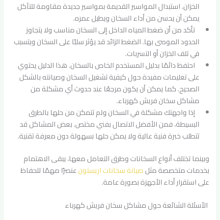
الخزان. استبدال المواسير القديمة بمواسير جديدة مقاومة للتآكل
يمكن أن يحسن من أداء السخان ويطيل عمره.
تأكد من أن ضغط المياه الداخل إلى السخان مناسب ولا يتجاوز
الحدود الموصى بها. الضغط الزائد قد يؤثر سلبًا على السخان ويتسبب
في تلف الخزان أو التسربات.
احتفظ دائمًا بدليل المستخدم الخاص بالسخان. هذا الدليل يحتوي
على تعليمات مفيدة حول كيفية تشغيل السخان وصيانته بالشكل
الصحيح. كما يمكن أن يكون مرجعًا عند حدوث أي مشكلة من
مشاكل سخان فريش كهرباء.
إذا واجهتك مشكلة في السخان ولم تتمكن من حلها بالطرق
البسيطة، فمن الأفضل الاتصال بفني مختص. بعض المشاكل قد
تتطلب خبرة فنية عالية ولا يمكن حلها بسهولة دون معرفة تقنية.
وبينما تختلف أنواع السخانات وطرق التعامل معها، يبقى الاهتمام
بخدمات متخصصة مثل
صيانة سخانات اريستون
عنصرًا مهمًا للحفاظ
على استقرار أداء الأجهزة بصورة عامة.
الأسئلة الشائعة حول مشاكل سخان فريش كهرباء