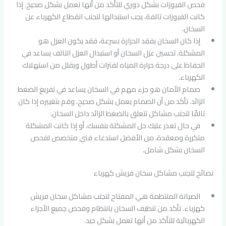
فحص الفيوزات بشكل دوري للتأكد من أنها تعمل بشكل صحيح. إذا
كانت الفيوزات تالفة، يجب استبدالها لتجنب انقطاع الكهرباء عن
السخان.
إذا كان السخان يفقد الحرارة بسرعة، فقد يكون العزل هو
المشكلة. تحسين عزل السخان أو استبدال العزل التالف يساعد في
الحفاظ على درجة حرارة المياه لفترات أطول ويقلل من استهلاك
الكهرباء.
صمام الأمان هو جزء مهم في السخان يساعد في تفريغ الضغط
الزائد. تأكد من أن الصمام يعمل بشكل صحيح، وقم بتغييره إذا كان
تالفًا لتجنب مشاكل تتعلق بالضغط الزائد داخل السخان.
في حال تعذر عليك حل المشكلة بنفسك، أو إذا كانت المشكلة
متكررة ومعقدة، من الأفضل استدعاء فني متخصص لفحص
السخان بشكل شامل.
نصائح لتجنب مشاكل سخان فريش كهرباء
الصيانة المنتظمة هي المفتاح لتجنب مشاكل سخان فريش
كهرباء. تأكد من تنظيف السخان بانتظام وفحص جميع الأجزاء
الكهربائية للتأكد من أنها تعمل بشكل جيد.