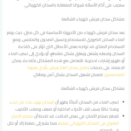
سنجيب على أكثر الأسئلة شيوعًا المتعلقة بالسخان الكهربائي.
مشاكل سخان فريش كهرباء الشائعة
يعد سخان فريش كهرباء من الأجهزة الأساسية في كل منزل، حيث يوفر
الماء الساخن الضروري للاستحمام وغسيل الصحون والملابس. ومع
الاستخدام المتكرر، قد تواجه بعض الأعطال التي تؤثر على كفاءة
السخان وتجعله يشتغل ويغلق بشكل متقطع، أو يؤدي إلى تسرب الماء
أو ظهور إشارات تحذيرية. للتعامل مع هذه المشاكل بكفاءة، يمكن
الاعتماد على خدمات
إصلاح سخان الغاز فريش بأيدي فنيونا
المتخصصون
لضمان تشغيل السخان بشكل آمن وفعّال.
مشاكل سخان فريش كهرباء الشائعة:
تسرب الماء من السخان: أحيانًا يظهر أن
السخان يهرب ماء من تحت
،
وهذا غالبًا بسبب تلف الأجزاء الداخلية أو ضعف وصلات الأنابيب.
تقطير صمام الأمان: في بعض الحالات، قد تلاحظ أن
صمام الأمان
العلوي في السخان الكهربائي بينقط
، مما يشير إلى ضغط زائد أو خلل
في الصمام.