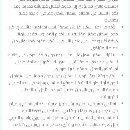
الأسلاك والتي قد تؤدي إلى حدوث أعطال كهربائية خطيرة، وقد
تكون السبب في انقطاع السخان بشكل مفاجئ أو عدم عمله
بكفاءة.
تأكد من اختيار سخان فريش بسعة تناسب احتياجات عائلتك. إذا كان
حجم السخان صغيرًا مقارنة بالاستخدام المطلوب، فقد يستهلك
طاقة أكبر ويحمل على عنصر التسخين بشكل مفرط مما يقلل من
عمره الافتراضي.
لا تترك السخان يعمل على مدار اليوم دون حاجة. احرص على إطفاء
السخان عند عدم الحاجة لتقليل استهلاك الكهرباء والحفاظ على
أجزائه من العمل المستمر غير الضروري.
اختر موقعًا جيدًا لتركيب السخان، بحيث يكون محميًا من العوامل
الجوية أو الرطوبة الزائدة. الموقع المناسب يساعد في الحفاظ على
كفاءة السخان ويقلل من احتمال تعرضه للتآكل أو الأعطال
الكهربائية.
لتفادي مشاكل سخان فريش كهرباء تفقد صمام التحكم بالمياه
كل فتره فهو يعد جزءًا مهمًا في الحفاظ على ضغط الماء
المناسب داخل السخان. تأكد من فحصه بشكل دوري واستبداله في
حال تعرضه للتلف لتجنب حدوث أي ضغط زائد قد يؤثر على كفاءة