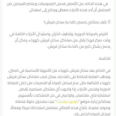
في هذه الحالة، من الأفضل فحص الترموستات وعناصر التسخين. من
المحتمل أن أحد هذه الأجزاء معطل ويحتاج إلى استبدال.
5. كيف يمكنني تحسين كفاءة سخان فريش؟
القيام بالصيانة الدورية، وتنظيف الخزان، واستبدال الأجزاء التالفة في
وقت مبكر فهذا يقلل من مشاكل سخان فريش كهرباء، يمكن أن
يحسن بشكل كبير من كفاءة سخان فريش.
الخاتمة
في الختام، يعد سخان فريش كهرباء من الأجهزة الأساسية في المنزل،
ويتطلب العناية للحفاظ على كفاءته. يمكن تجنب مشاكل سخان فريش
كهرباء الشائعة مثل عدم تسخين المياه أو التسريبات من خلال الصيانة
الدورية وفحص الأجزاء. إذا واجهت أي مشاكل مستمرة، يُفضل
استشارة فني متخصص. وللراغبين في حل المشكلات بأنفسهم،
يمكنكم زيارة موقع “
صلحها بنفسك
” حيث ستجدون حلولاً شاملة
وموارد مفيدة. باتباع هذه النصائح، ستضمن استخدامًا مريحًا وفعالًا
لسخان المياه الخاص بك.