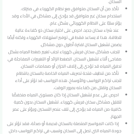
السخان.
تأكد من أن السخان متوافق مع نظام الكهرباء في منزلك.
استخدام سخان غير متوافق قد يؤدي إلى مشاكل في الأداء وقد
يؤثر سلبًا على النظام الكهربائي بشكل عام.
عند شراء سخان جديد، احرص على اختيار سخان ذو كفاءة عالية
للطاقة. هذا لا يساعد فقط في توفير استهلاك الكهرباء ولكنه أيضًا
يضمن تشغيل السخان لفترة أطول دون مشاكل.
لتجنب مشاكل سخان فريش كهرباء تجنب تغيير ضغط المياه بشكل
مفاجئ أثناء تشغيل السخان. الضغط الزائد أو التغييرات المفاجئة في
تدفق المياه قد تؤدي إلى إتلاف الخزان أو صمامات السخان.
تأكد من تنظيف فتحة تصريف المياه الخاصة بالسخان بانتظام
لتجنب تراكم الرواسب والأوساخ. هذه الرواسب قد تؤثر على أداء
السخان وتقلل من كفاءته بمرور الوقت.
احرص على عدم تشغيل السخان إذا كان مستوى المياه منخفضًا
لتقليل مشاكل سخان فريش كهرباء. تشغيل السخان بدون كمية
كافية من المياه قد يؤدي إلى تلف عنصر التسخين ويؤثر على عمر
الجهاز.
إذا كانت المواسير المتصلة بالسخان قديمة أو صدئة، فقد تؤثر على
جودة المياه التي تصل إلى السخان وتسبب في تراكم الرواسب داخل