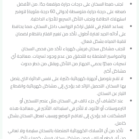
تجنب ضبط السخان على درجات حرارة مرتفعة جدًا. من الأفضل
ضبطه على درجة حرارة متوسطة (حوالي 60 درجة مئوية) لتوفير
استهلاك الطاقة وتجنب التآكل السريع للأجزاء الداخلية.
يساعد الفلتر في تقليل تراكم الرواسب داخل السخان، مما يحافظ
على أدائه الجيد لفترة أطول. تأكد من تغيير الفلتر بانتظام لضمان
تنقية المياه بشكل فعال.
لتجنب مشاكل سخان فريش كهرباء تأكد من فحص السخان
والمواسير المتصلة به للتحقق من عدم وجود تسربات. معالجة أي
تسربات مبكرًا يحمي الجهاز من التآكل ويقلل من خطر حدوث
مشاكل أكبر.
لا تقم بتوصيل أجهزة كهربائية كثيرة على نفس الدائرة التي يتصل
بها السخان. التحميل الزائد قد يؤدي إلى مشاكل كهربائية وانقطاع
التيار عن السخان.
عند اكتشاف أي جزء تالف في السخان مثل عنصر التسخين أو
الترموستات أو الأنود، لا تتأخر في استبداله. التأخير في معالجة هذه
المشكلات قد يؤدي إلى تفاقم الوضع ويسبب تعطل السخان بشكل
كامل.
تأكد من أن الأسلاك الكهربائية المتصلة بالسخان سليمة ولا تعاني
من أي قطع أو تلف. فمن مشاكل سخان فريش كهرباء تآكل