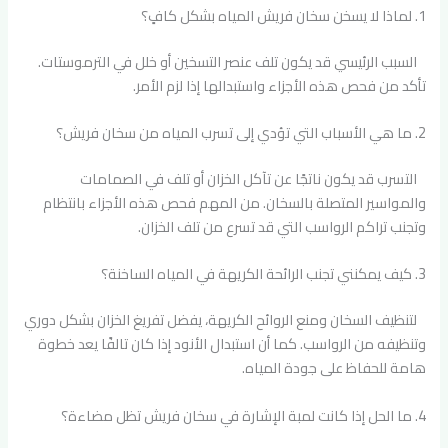
1. لماذا لا يسخن سخان فريش المياه بشكل كافٍ؟
السبب الرئيسي قد يكون تلف عنصر التسخين أو خلل في الترموستات.
تأكد من فحص هذه الأجزاء واستبدالها إذا لزم الأمر.
2. ما هي الأسباب التي تؤدي إلى تسرب المياه من سخان فريش؟
التسرب قد يكون ناتجًا عن تآكل الخزان أو تلف في الصمامات
والمواسير المتصلة بالسخان. من المهم فحص هذه الأجزاء بانتظام
وتجنب تراكم الرواسب التي قد تسرع من تلف الخزان.
3. كيف يمكنني تجنب الرائحة الكريهة في المياه الساخنة؟
لتنظيف السخان ومنع الروائح الكريهة، يفضل تفريغ الخزان بشكل دوري
وتنظيفه من الرواسب. كما أن استبدال الأنود إذا كان تالفًا يعد خطوة
هامة للحفاظ على جودة المياه.
4. ما الحل إذا كانت لمبة الإشارة في سخان فريش تظل مضاءة؟