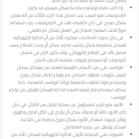
إصلاح الجزء التالف أو استبداله إذا لزم الأمر.
إذا كانت لمبة الإشارة مضاءة بشكل مستمر، قد يكون
الترموستات هو السبب. يجب فحص هذا الجزء للتأكد من أنه يعمل
بشكل صحيح. في حال اكتشاف تلف في الترموستات، يجب استبداله
فورًا لتجنب استمرار السخان في العمل بشكل غير طبيعي.
في حال حدوث انقطاعات متكررة، تأكد من أن الدائرة الكهربائية
للسخان مصممة بشكل يناسب قدرته. يمكن أن يحدث انقطاع بسبب
تحميل زائد على النظام الكهربائي، وقد يكون الحل في تحسين
التوصيلات أو استخدام فيوزات مناسبة لتحمل الحمل.
الرواسب هي من الأسباب الرئيسية للعديد من مشاكل سخان
فريش كهرباء. لتنظيف السخان، قم بإفراغ الخزان بشكل دوري
واستخدم مواد تنظيف مخصصة لإزالة الرواسب المعدنية. كما
يمكنك استخدام فلتر لتنقية المياه الداخلة للسخان للتقليل من تراكم
الرواسب.
الأنود هو الجزء المسؤول عن حماية الخزان من التآكل. في حال
كان الأنود تالفًا أو قديمًا، يمكن أن يؤدي إلى تآكل الخزان وظهور
روائح كريهة. استبدال الأنود بشكل دوري يحافظ على كفاءة
السخان ويطيل من عمره الافتراضي.
الفيوزات هي الحماية الأولى للدائرة الكهربائية للسخان. تأكد من